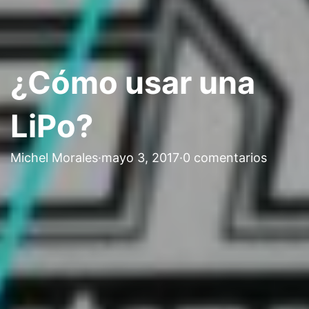
¿Cómo usar una
LiPo?
Michel Morales
·
mayo 3, 2017
·
0 comentarios