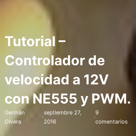
Tutorial –
Controlador de
velocidad a 12V
con NE555 y PWM.
Germán
septiembre 27,
9
·
·
Olvera
2016
comentarios