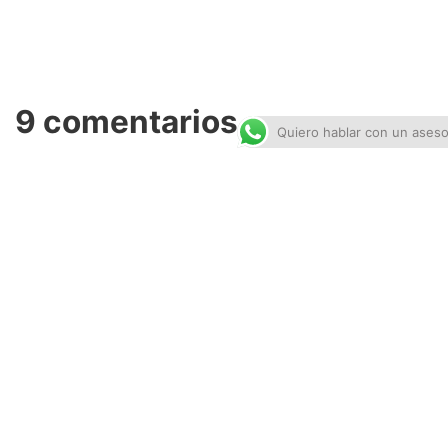
9 comentarios
Quiero hablar con un aseso
Jesus
hace 9 años
Accede para responder
Los link de los PDF estan rotos
Michel Morales
hace 9 años
Accede para responder
Jesús gracias por tu comentario. Ya están