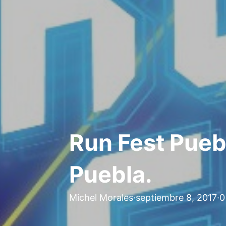
Run Fest Pue
Puebla.
Michel Morales
·
septiembre 8, 2017
·
0