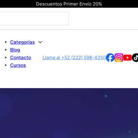
Descuentos Primer Envío 20%
Categorías
Blog
Contacto
Llama al +52 (222) 598-4350
Cursos