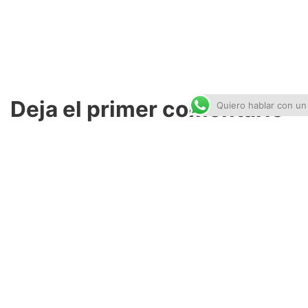
Deja el primer comentario
Quiero hablar con un
Lo siento, debes estar
conectado
para publicar un
comentario.
ENTRADA ANTERIOR
Un robot de 3 patas tipo Marciano.
SIGUIENTE ENTRADA
Run Fest Puebla 2017. Carrera UVM Campus Puebla.