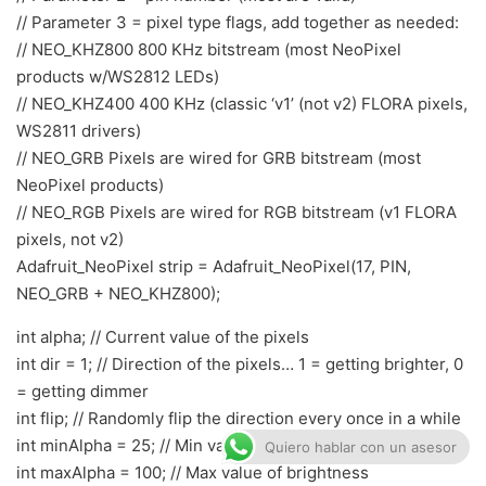
// Parameter 3 = pixel type flags, add together as needed:
// NEO_KHZ800 800 KHz bitstream (most NeoPixel
products w/WS2812 LEDs)
// NEO_KHZ400 400 KHz (classic ‘v1’ (not v2) FLORA pixels,
WS2811 drivers)
// NEO_GRB Pixels are wired for GRB bitstream (most
NeoPixel products)
// NEO_RGB Pixels are wired for RGB bitstream (v1 FLORA
pixels, not v2)
Adafruit_NeoPixel strip = Adafruit_NeoPixel(17, PIN,
NEO_GRB + NEO_KHZ800);
int alpha; // Current value of the pixels
int dir = 1; // Direction of the pixels… 1 = getting brighter, 0
= getting dimmer
int flip; // Randomly flip the direction every once in a while
int minAlpha = 25; // Min value of brightness
Quiero hablar con un asesor
int maxAlpha = 100; // Max value of brightness