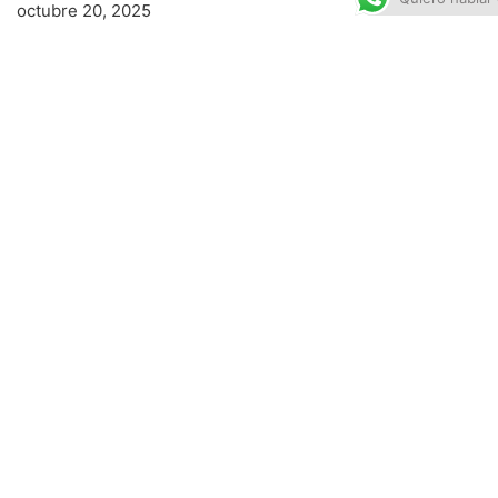
octubre 20, 2025
JSumo – Todos los accesorios para tus
Sumobots.
mayo 12, 2017