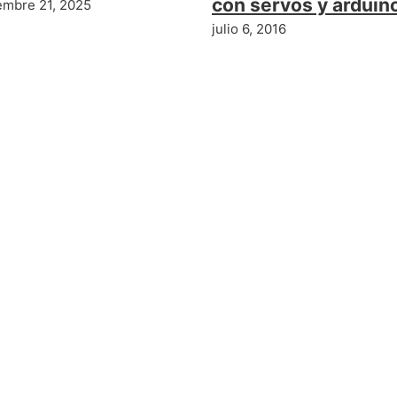
con servos y arduin
embre 21, 2025
julio 6, 2016
ntario
car un comentario.
Taller de Automatización