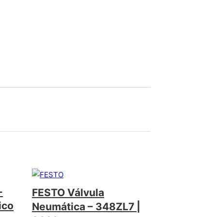
-
FESTO Válvula
ico
Neumática – 348ZL7 |