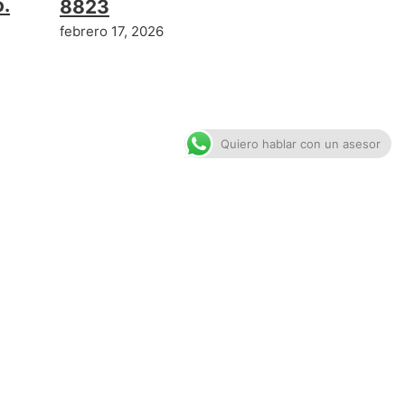
o.
8823
febrero 17, 2026
Quiero hablar con un asesor
SIGUIENTE ENTRADA
 Festo para Investigadores