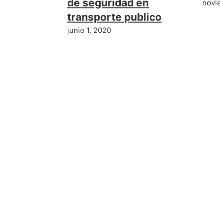
de seguridad en
novi
transporte publico
junio 1, 2020
Deja el primer come
Lo siento, debes estar
conectado
para publi
ENTRADA ANTERIOR
Festo Didactic México