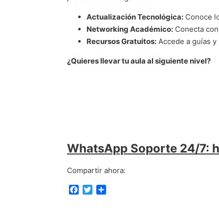
Actualización Tecnológica:
Conoce lo
Networking Académico:
Conecta con 
Recursos Gratuitos:
Accede a guías y 
¿Quieres llevar tu aula al siguiente nivel?
WhatsApp Soporte 24/7: 
Compartir ahora:
F
T
C
a
w
o
c
i
m