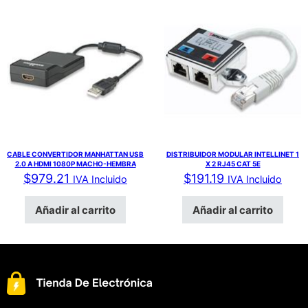
CABLE CONVERTIDOR MANHATTAN USB
DISTRIBUIDOR MODULAR INTELLINET 1
2.0 A HDMI 1080P MACHO-HEMBRA
X 2 RJ45 CAT 5E
$
979.21
$
191.19
IVA Incluido
IVA Incluido
Añadir al carrito
Añadir al carrito