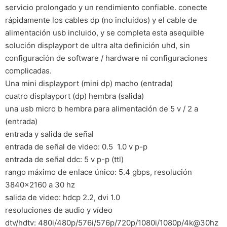
servicio prolongado y un rendimiento confiable. conecte
rápidamente los cables dp (no incluidos) y el cable de
alimentación usb incluido, y se completa esta asequible
solución displayport de ultra alta definición uhd, sin
configuración de software / hardware ni configuraciones
complicadas.
Una mini displayport (mini dp) macho (entrada)
cuatro displayport (dp) hembra (salida)
una usb micro b hembra para alimentación de 5 v / 2 a
(entrada)
entrada y salida de señal
entrada de señal de video: 0.5  1.0 v p-p
entrada de señal ddc: 5 v p-p (ttl)
rango máximo de enlace único: 5.4 gbps, resolución
3840×2160 a 30 hz
salida de video: hdcp 2.2, dvi 1.0
resoluciones de audio y vídeo
dtv/hdtv: 480i/480p/576i/576p/720p/1080i/1080p/4k@30hz