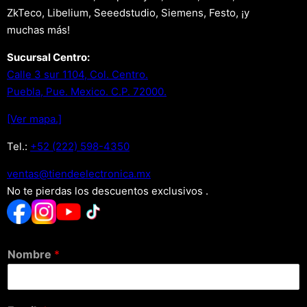
ZkTeco, Libelium, Seeedstudio, Siemens, Festo, ¡y
muchas más!
Sucursal Centro:
Calle 3 sur 1104, Col. Centro.
Puebla, Pue. Mexico. C.P. 72000.
[Ver mapa.]
Tel.:
+52 (222) 598-4350
xm.acinortceleedneit@satnev
No te pierdas los descuentos exclusivos .
Nombre
*