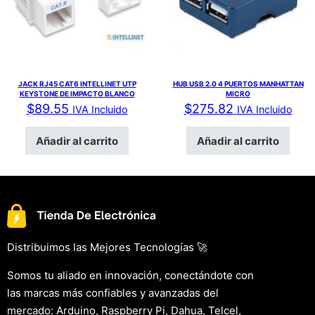
JACK RJ45 CAT6 INTELLINET UTP
HUB USB 2.0 4 PUERTOS MANHATTAN
KEYSTONE DE IMPACTO BLANCO
MICRO
$
89.55
$
275.82
IVA Incluido
IVA Incluido
Añadir al carrito
Añadir al carrito
Distribuimos las Mejores Tecnologías 🚀
Somos tu aliado en innovación, conectándote con
las marcas más confiables y avanzadas del
mercado: Arduino, Raspberry Pi, Dahua, Telcel,