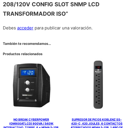
208/120V CONFIG SLOT SNMP LCD
TRANSFORMADOR ISO”
Debes
acceder
para publicar una valoración.
También te recomendamos…
Productos relacionados
NO BREAK CYBERPOWER
SUPRESOR DE PICOS KOBLENZ SS-
(OM900ATLCD) 900VA / 540W,
420-C, 420 JOULES, 6 CONTACTOS
INTERACTIVO, TORRE, 6 × NEMA 5-15R,
ATERRIZADOS NEMA 5-15R. 1 AÑO DE