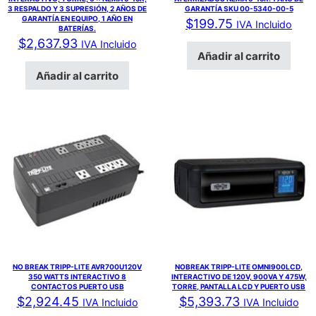
3 RESPALDO Y 3 SUPRESIÓN, 2 AÑOS DE
GARANTÍA SKU 00-5340-00-5
GARANTÍA EN EQUIPO, 1 AÑO EN
$
199.75
IVA Incluido
BATERÍAS.
$
2,637.93
IVA Incluido
Añadir al carrito
Añadir al carrito
NO BREAK TRIPP-LITE AVR700U120V
NOBREAK TRIPP-LITE OMNI900LCD,
350 WATTS INTERACTIVO 8
INTERACTIVO DE 120V, 900VA Y 475W,
CONTACTOS PUERTO USB
TORRE, PANTALLA LCD Y PUERTO USB
$
2,924.45
$
5,393.73
IVA Incluido
IVA Incluido