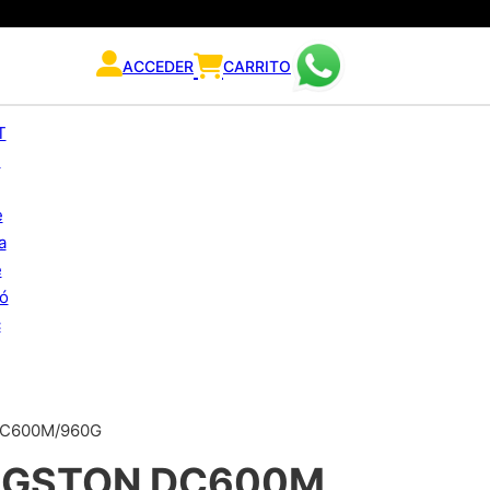
ACCEDER
CARRITO
DC600M/960G
INGSTON DC600M