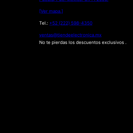
[Ver mapa.]
Tel.:
+52 (222) 598-4350
xm.acinortceleedneit@satnev
No te pierdas los descuentos exclusivos .