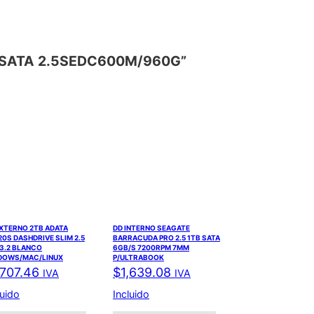
E SATA 2.5SEDC600M/960G”
EXTERNO 2TB ADATA
DD INTERNO SEAGATE
0S DASHDRIVE SLIM 2.5
BARRACUDA PRO 2.5 1TB SATA
3.2 BLANCO
6GB/S 7200RPM 7MM
DOWS/MAC/LINUX
P/ULTRABOOK
,707.46
$
1,639.08
IVA
IVA
luido
Incluido