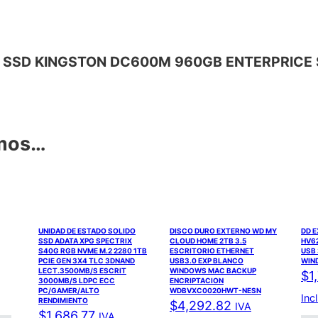
IDAD SSD KINGSTON DC600M 960GB ENTERPRIC
amos…
UNIDAD DE ESTADO SOLIDO
DISCO DURO EXTERNO WD MY
DD 
SSD ADATA XPG SPECTRIX
CLOUD HOME 2TB 3.5
HV62
S40G RGB NVME M.2 2280 1TB
ESCRITORIO ETHERNET
USB 
PCIE GEN 3X4 TLC 3DNAND
USB3.0 EXP BLANCO
WIN
LECT.3500MB/S ESCRIT
WINDOWS MAC BACKUP
$
1
3000MB/S LDPC ECC
ENCRIPTACION
PC/GAMER/ALTO
WDBVXC0020HWT-NESN
Inc
RENDIMIENTO
$
4,292.82
IVA
$
1,686.77
IVA