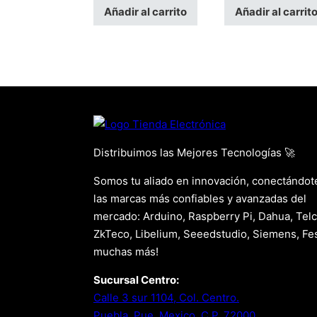
Añadir al carrito
Añadir al carrit
Distribuimos las Mejores Tecnologías 🚀
Somos tu aliado en innovación, conectándot
las marcas más confiables y avanzadas del
mercado: Arduino, Raspberry Pi, Dahua, Telc
ZkTeco, Libelium, Seeedstudio, Siemens, Fes
muchas más!
Sucursal Centro:
Calle 3 sur 1104, Col. Centro.
Puebla, Pue. Mexico. C.P. 72000.