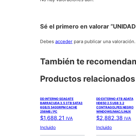
Sé el primero en valorar “UN
Debes
acceder
para publicar una valoración.
También te recomend
Productos relacionados
DD INTERNO SEAGATE
DD EXTERNO 4TB ADATA
BARRACUDA 3.5 3TB SATA3
HD650 2.5 USB 3.2
6GB/S 5400RPM CACHE
CONTRAGOLPES NEGRO
256MB / PC
WINDOWS/MAC/LINUX
$
1,688.21
$
2,882.38
IVA
IVA
Incluido
Incluido