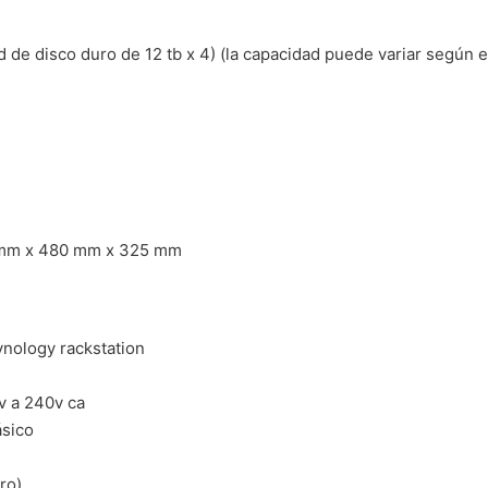
 de disco duro de 12 tb x 4) (la capacidad puede variar según el
4 mm x 480 mm x 325 mm
ynology rackstation
v a 240v ca
ásico
ro)