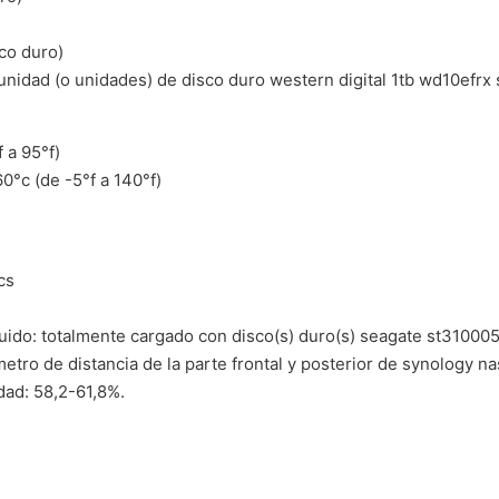
sco duro)
nidad (o unidades) de disco duro western digital 1tb wd10efrx
 a 95°f)
°c (de -5°f a 140°f)
cs
ruido: totalmente cargado con disco(s) duro(s) seagate st3100
metro de distancia de la parte frontal y posterior de synology na
ad: 58,2-61,8%.