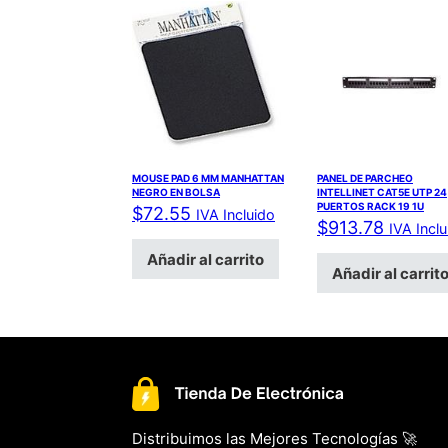
MOUSE PAD 6 MM MANHATTAN
PANEL DE PARCHEO
NEGRO EN BOLSA
INTELLINET CAT5E UTP 24
PUERTOS RACK 19 1U
$
72.55
IVA Incluido
$
913.78
IVA Incl
Añadir al carrito
Añadir al carrit
Distribuimos las Mejores Tecnologías 🚀