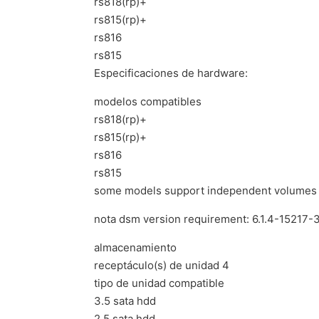
rs818(rp)+
rs815(rp)+
rs816
rs815
Especificaciones de hardware:
modelos compatibles
rs818(rp)+
rs815(rp)+
rs816
rs815
some models support independent volumes c
nota dsm version requirement: 6.1.4-15217-3 
almacenamiento
receptáculo(s) de unidad 4
tipo de unidad compatible
3.5 sata hdd
2.5 sata hdd