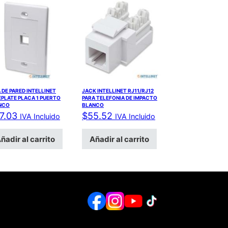
 DE PARED INTELLINET
JACK INTELLINET RJ11/RJ12
PLATE PLACA 1 PUERTO
PARA TELEFONIA DE IMPACTO
NCO
BLANCO
7.03
$
55.52
IVA Incluido
IVA Incluido
ñadir al carrito
Añadir al carrito