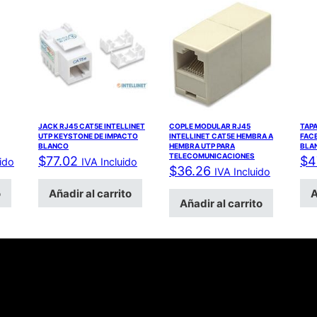
JACK RJ45 CAT5E INTELLINET
COPLE MODULAR RJ45
TAPA
UTP KEYSTONE DE IMPACTO
INTELLINET CAT5E HEMBRA A
FACE
BLANCO
HEMBRA UTP PARA
BLA
TELECOMUNICACIONES
$
77.02
$
4
uido
IVA Incluido
$
36.26
IVA Incluido
o
Añadir al carrito
A
Añadir al carrito