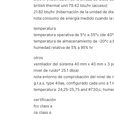
british thermal unit 79.42 btu/hr (acceso)
21.82 btu/hr (hibernación de la unidad de di
nota consumo de energía medido cuando la u
temperatura
temperatura operativa de 5°c a 35°c (de 40°f
temperatura de almacenamiento de -20°c a 60
humedad relativa de 5% a 95% hr
otros
ventilador del sistema 40 mm x 40 mm x 3 p
nivel de ruido* 25.1 db(a)
nota entorno de comprobación del nivel de 
g.r.a.s. type 40ae, configurado cada uno a 1 
temperatura: 24,25-25,75 and #730;c; humed
certificación
fcc class a
ce class a