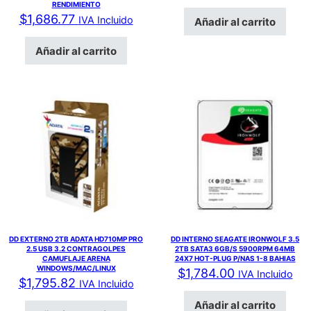
RENDIMIENTO
$
1,686.77
IVA Incluido
Añadir al carrito
Añadir al carrito
DD EXTERNO 2TB ADATA HD710MP PRO
DD INTERNO SEAGATE IRONWOLF 3.5
2.5 USB 3.2 CONTRAGOLPES
2TB SATA3 6GB/S 5900RPM 64MB
CAMUFLAJE ARENA
24X7 HOT-PLUG P/NAS 1-8 BAHIAS
WINDOWS/MAC/LINUX
$
1,784.00
IVA Incluido
$
1,795.82
IVA Incluido
Añadir al carrito