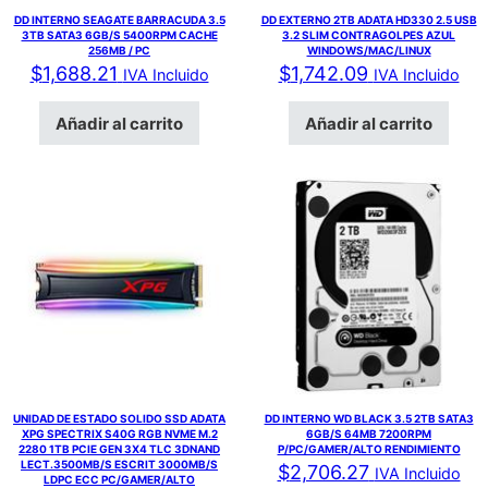
DD INTERNO SEAGATE BARRACUDA 3.5
DD EXTERNO 2TB ADATA HD330 2.5 USB
3TB SATA3 6GB/S 5400RPM CACHE
3.2 SLIM CONTRAGOLPES AZUL
256MB / PC
WINDOWS/MAC/LINUX
$
1,688.21
$
1,742.09
IVA Incluido
IVA Incluido
Añadir al carrito
Añadir al carrito
UNIDAD DE ESTADO SOLIDO SSD ADATA
DD INTERNO WD BLACK 3.5 2TB SATA3
XPG SPECTRIX S40G RGB NVME M.2
6GB/S 64MB 7200RPM
2280 1TB PCIE GEN 3X4 TLC 3DNAND
P/PC/GAMER/ALTO RENDIMIENTO
LECT.3500MB/S ESCRIT 3000MB/S
$
2,706.27
IVA Incluido
LDPC ECC PC/GAMER/ALTO