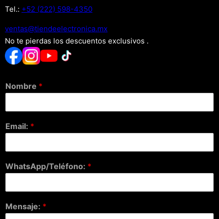
Tel.:
+52 (222) 598-4350
xm.acinortceleedneit@satnev
No te pierdas los descuentos exclusivos .
Nombre
*
Email:
*
WhatsApp/Teléfono:
*
Mensaje:
*