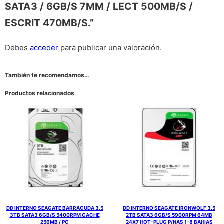
SATA3 / 6GB/S 7MM / LECT 500MB/S /
ESCRIT 470MB/S.”
Debes
acceder
para publicar una valoración.
También te recomendamos…
Productos relacionados
DD INTERNO SEAGATE BARRACUDA 3.5
DD INTERNO SEAGATE IRONWOLF 3.5
3TB SATA3 6GB/S 5400RPM CACHE
2TB SATA3 6GB/S 5900RPM 64MB
256MB / PC
24X7 HOT-PLUG P/NAS 1-8 BAHIAS