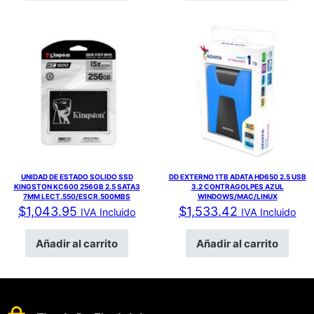
UNIDAD DE ESTADO SOLIDO SSD
DD EXTERNO 1TB ADATA HD650 2.5 USB
KINGSTON KC600 256GB 2.5 SATA3
3.2 CONTRAGOLPES AZUL
7MM LECT.550/ESCR.500MBS
WINDOWS/MAC/LINUX
$
1,043.95
$
1,533.42
IVA Incluido
IVA Incluido
Añadir al carrito
Añadir al carrito