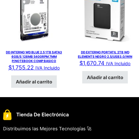
DD INTERNO WD BLUE 2.5 1TB SATA3
DD EXTERNO PORTATIL 2TB WD
6GB/S 128MB 5400RPM 7MM
ELEMENTS NEGRO 2.5/USB3.0/WIN
P/NOTEBOOK COMP BASICO
$
1,670.74
IVA Incluido
$
1,755.22
IVA Incluido
Añadir al carrito
Añadir al carrito
Distribuimos las Mejores Tecnologías 🚀