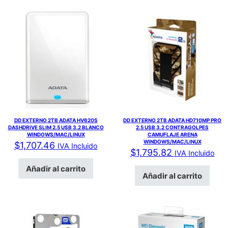
DD EXTERNO 2TB ADATA HV620S
DD EXTERNO 2TB ADATA HD710MP PRO
DASHDRIVE SLIM 2.5 USB 3.2 BLANCO
2.5 USB 3.2 CONTRAGOLPES
WINDOWS/MAC/LINUX
CAMUFLAJE ARENA
WINDOWS/MAC/LINUX
$
1,707.46
IVA Incluido
$
1,795.82
IVA Incluido
Añadir al carrito
Añadir al carrito