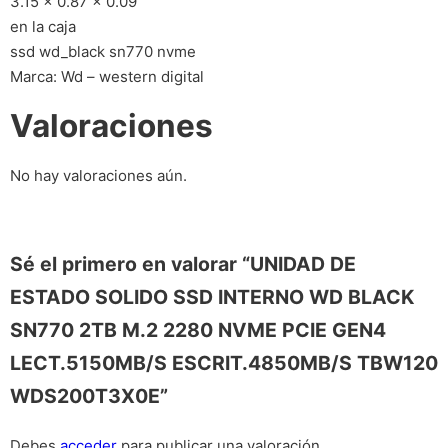
3.15 x 0.87 x 0.09
en la caja
ssd wd_black sn770 nvme
Marca: Wd – western digital
Valoraciones
No hay valoraciones aún.
Sé el primero en valorar “UNIDAD DE
ESTADO SOLIDO SSD INTERNO WD BLACK
SN770 2TB M.2 2280 NVME PCIE GEN4
LECT.5150MB/S ESCRIT.4850MB/S TBW120
WDS200T3X0E”
Debes
acceder
para publicar una valoración.