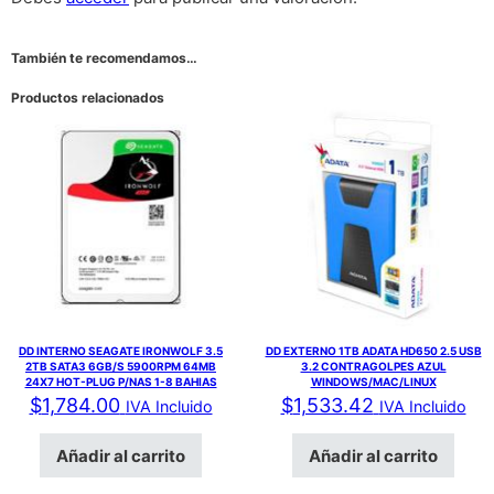
También te recomendamos…
Productos relacionados
DD INTERNO SEAGATE IRONWOLF 3.5
DD EXTERNO 1TB ADATA HD650 2.5 USB
2TB SATA3 6GB/S 5900RPM 64MB
3.2 CONTRAGOLPES AZUL
24X7 HOT-PLUG P/NAS 1-8 BAHIAS
WINDOWS/MAC/LINUX
$
1,784.00
$
1,533.42
IVA Incluido
IVA Incluido
Añadir al carrito
Añadir al carrito