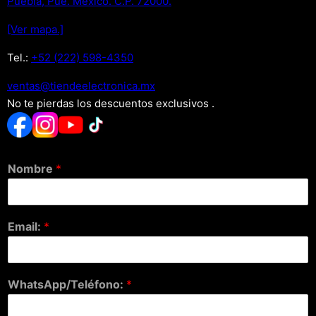
Puebla, Pue. Mexico. C.P. 72000.
[Ver mapa.]
Tel.:
+52 (222) 598-4350
xm.acinortceleedneit@satnev
No te pierdas los descuentos exclusivos .
Nombre
*
Email:
*
WhatsApp/Teléfono:
*