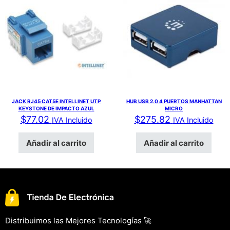
JACK RJ45 CAT5E INTELLINET UTP
HUB USB 2.0 4 PUERTOS MANHATTAN
KEYSTONE DE IMPACTO AZUL
MICRO
$
77.02
$
275.82
IVA Incluido
IVA Incluido
Añadir al carrito
Añadir al carrito
Distribuimos las Mejores Tecnologías 🚀