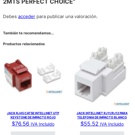
2MTS PERFECT CHOICE”
Debes
acceder
para publicar una valoración.
También te recomendamos…
Productos relacionados
JACK RJ45 CAT5E INTELLINET UTP
JACK INTELLINET RJ11/RJ12 PARA
KEYSTONE DE IMPACTO ROJO
TELEFONIA DE IMPACTO BLANCO
$
76.56
$
55.52
IVA Incluido
IVA Incluido