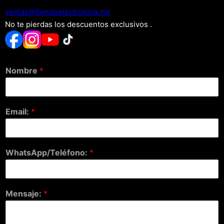
xm.acinortceleedneit@satnev
No te pierdas los descuentos exclusivos .
Nombre
*
Email:
*
WhatsApp/Teléfono:
*
Mensaje:
*