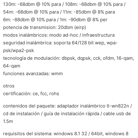
130m: -68dbm @ 10% para / 108m: -68dbm @ 10% para /
54m: -68dbm @ 10% para / 11m: -85dbm @ 8% para
6m: -88dbm @ 10% para / 1m: -90dbm @ 8% per
potencia de transmision: 20dbm (eirp)
modos inalámbricos: modo ad-hoc / infraestructura
seguridad inalámbrica: soporta 64/128 bit wep, wpa-
psk/wpa2-psk
tecnología de modulación: dbpsk, dqpsk, cck, ofdm, 16-qam,
64-qam
funciones avanzadas: wmm
otros
certificación: ce, fcc, rohs
contenidos del paquete: adaptador inalámbrico tl-wn822n /
cd de instalación / guía de instalación rápida / cable usb de
1.5m
requisitos del sistema: windows 8.1 32 / 64bit, windows 8