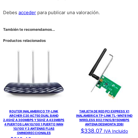
Debes
acceder
para publicar una valoración.
También te recomendamos…
Productos relacionados
ROUTER INALAMBRICO TP-LINK
TARJETA DE RED PCI EXPRESS X1
ARCHER C20 AC750 DUAL BAND
INALAMBRICA TP-LINK TL-WN781ND
2.4GHZ A 300MBPS Y 5GHZ A 433MBPS
WIRELESS 802.11N/G/B150MBPS
4 PUERTOS LAN 10/100 1 PUERTO WAN
ANTENA DESMONTA 2DBI
10/100 Y 3 ANTENAS FIJAS
$
338.07
IVA Incluido
OMNIDIRECCIONALES