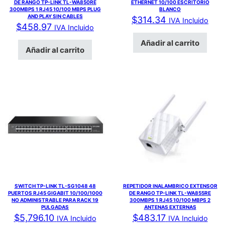
DE RANGO TP-LINK TL-WA850RE
ETHERNET 10/100 ESCRITORIO
300MBPS 1 RJ45 10/100 MBPS PLUG
BLANCO
AND PLAY SIN CABLES
$
314.34
IVA Incluido
$
458.97
IVA Incluido
Añadir al carrito
Añadir al carrito
SWITCH TP-LINK TL-SG1048 48
REPETIDOR INALAMBRICO EXTENSOR
PUERTOS RJ45 GIGABIT 10/100/1000
DE RANGO TP-LINK TL-WA855RE
NO ADMINISTRABLE PARA RACK 19
300MBPS 1 RJ45 10/100 MBPS 2
PULGADAS
ANTENAS EXTERNAS
$
5,796.10
$
483.17
IVA Incluido
IVA Incluido