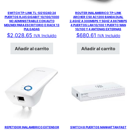
SWITCH TP-LINK TL-SG1024D 24
ROUTER INALAMBRICO TP-LINK
PUERTOS RJ45 GIGABIT 10/100/1000
ARCHER C50 AC1200 BANDA DUAL
NO ADMINISTRABLE CON AUTO
2.4GHZ A 300MBPS Y 5GHZ A 867MBPS
MDI/MDI PARA ESCRITORIO O RACK 13
4 PUERTOS LAN 10/100 1 PUERTO WAN
PULGADAS
10/100 Y 4 ANTENAS EXTERNAS
$
2,028.65
$
680.61
IVA Incluido
IVA Incluido
Añadir al carrito
Añadir al carrito
REPETIDOR INALAMBRICO EXTENSOR
SWITCH 8 PUERTOS MANHATTAN FAST