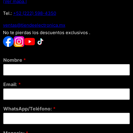
[Ver mapa.]
Tel.:
+52 (222) 598-4350
xm.acinortceleedneit@satnev
No te pierdas los descuentos exclusivos .
Nombre
*
Email:
*
WhatsApp/Teléfono:
*