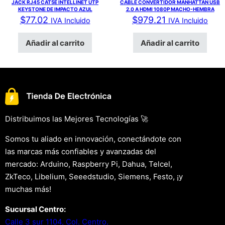
JACK RJ45 CAT5E INTELLINET UTP
CABLE CONVERTIDOR MANHATTAN USB
KEYSTONE DE IMPACTO AZUL
2.0 A HDMI 1080P MACHO-HEMBRA
$
77.02
$
979.21
IVA Incluido
IVA Incluido
Añadir al carrito
Añadir al carrito
Distribuimos las Mejores Tecnologías 🚀
Somos tu aliado en innovación, conectándote con
las marcas más confiables y avanzadas del
mercado: Arduino, Raspberry Pi, Dahua, Telcel,
ZkTeco, Libelium, Seeedstudio, Siemens, Festo, ¡y
muchas más!
Sucursal Centro:
Calle 3 sur 1104, Col. Centro.