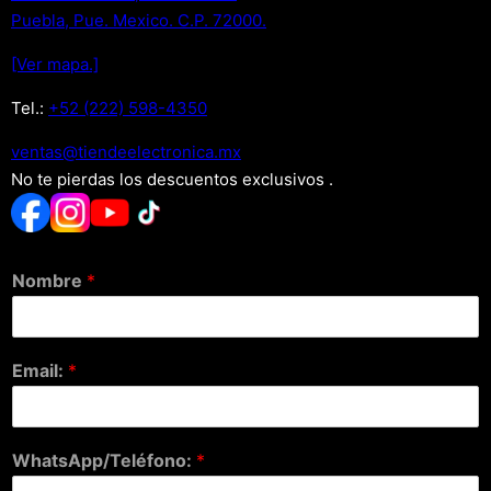
Puebla, Pue. Mexico. C.P. 72000.
[Ver mapa.]
Tel.:
+52 (222) 598-4350
xm.acinortceleedneit@satnev
No te pierdas los descuentos exclusivos .
Nombre
*
Email:
*
WhatsApp/Teléfono:
*