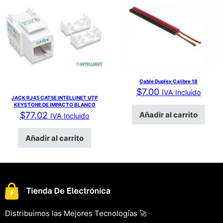
Cable Duplex Calibre 18
$
7.00
IVA Incluido
JACK RJ45 CAT5E INTELLINET UTP
KEYSTONE DE IMPACTO BLANCO
Añadir al carrito
$
77.02
IVA Incluido
Añadir al carrito
Distribuimos las Mejores Tecnologías 🚀