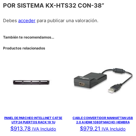
POR SISTEMA KX-HTS32 CON-38”
Debes
acceder
para publicar una valoración.
También te recomendamos…
Productos relacionados
PANEL DE PARCHEO INTELLINET CAT5E
CABLE CONVERTIDOR MANHATTAN USB
UTP 24 PUERTOS RACK 19 1U
2.0 A HDMI 1080P MACHO-HEMBRA
$
913.78
$
979.21
IVA Incluido
IVA Incluido