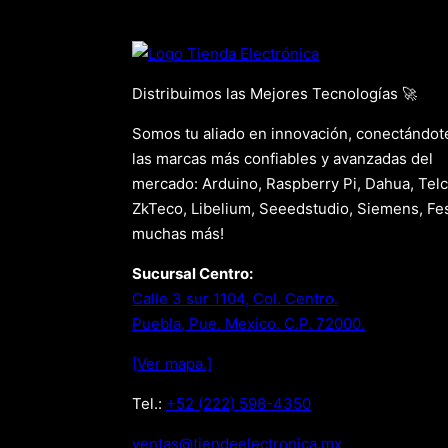
Distribuimos las Mejores Tecnologías 🚀
Somos tu aliado en innovación, conectándot
las marcas más confiables y avanzadas del
mercado: Arduino, Raspberry Pi, Dahua, Telc
ZkTeco, Libelium, Seeedstudio, Siemens, Fes
muchas más!
Sucursal Centro:
Calle 3 sur 1104, Col. Centro.
Puebla, Pue. Mexico. C.P. 72000.
[Ver mapa.]
Tel.:
+52 (222) 598-4350
xm.acinortceleedneit@satnev