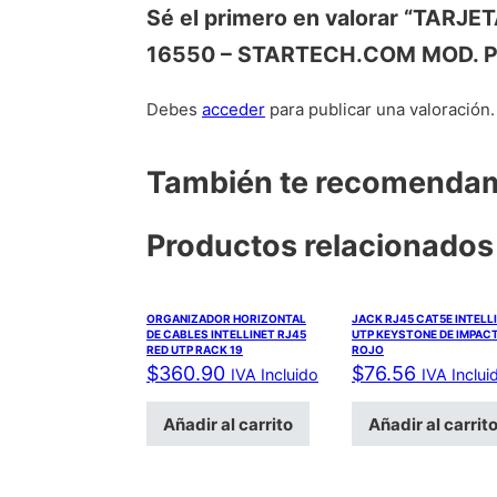
Sé el primero en valorar “TA
16550 – STARTECH.COM MOD. 
Debes
acceder
para publicar una valoración.
También te recomend
Productos relacionados
ORGANIZADOR HORIZONTAL
JACK RJ45 CAT5E INTELL
DE CABLES INTELLINET RJ45
UTP KEYSTONE DE IMPAC
RED UTP RACK 19
ROJO
$
360.90
$
76.56
IVA Incluido
IVA Inclui
Añadir al carrito
Añadir al carrit