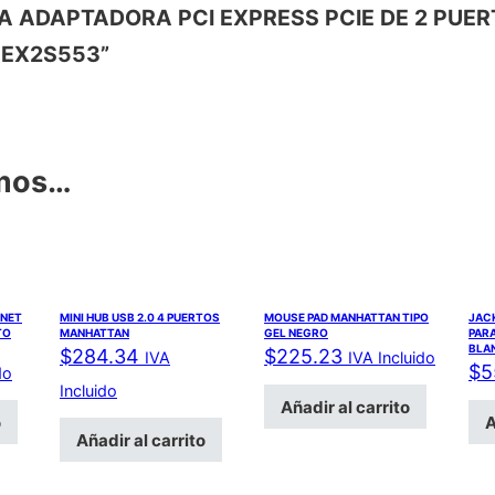
RJETA ADAPTADORA PCI EXPRESS PCIE DE 2 PUE
PEX2S553”
amos…
INET
MINI HUB USB 2.0 4 PUERTOS
MOUSE PAD MANHATTAN TIPO
JACK
TO
MANHATTAN
GEL NEGRO
PARA
BLA
$
284.34
$
225.23
IVA
IVA Incluido
$
5
do
Incluido
Añadir al carrito
o
A
Añadir al carrito