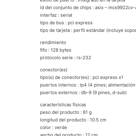
id del conjunto de chips : asix – mcs9922cv-
interfaz : serial
tipo de bus : pci express
tipo de tarjeta : perfil estándar (incluye sopo
rendimiento
fifo : 128 bytes
protocolo serie : rs-232
conector(es)
tipo(s) de conector(es) : pci express x1
puertos internos : lp4 (4 pines; alimentació
puertos externos : db-9 (9 pines, d-sub)
características físicas
peso del producto : 61 g
longitud del producto : 10.5 cm
color : verde
ancho del producto : 12 cm