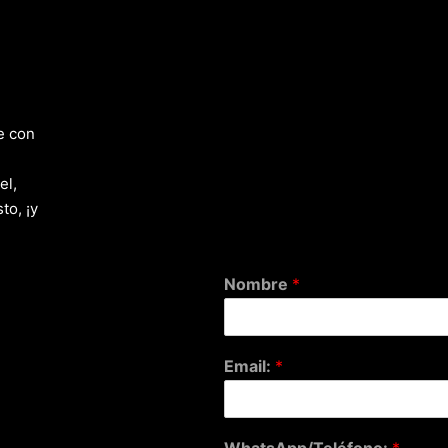
e con
el,
to, ¡y
Nombre
*
Email:
*