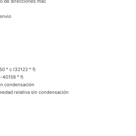
co de direcciones mac
envio
0 ° c (32122 ° f)
-40158 ° f)
sin condensación
edad relativa sin condensación