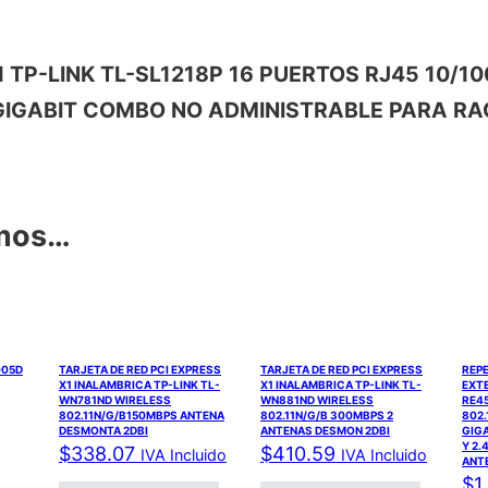
TCH TP-LINK TL-SL1218P 16 PUERTOS RJ45 10/
 GIGABIT COMBO NO ADMINISTRABLE PARA RA
amos…
005D
TARJETA DE RED PCI EXPRESS
TARJETA DE RED PCI EXPRESS
REP
X1 INALAMBRICA TP-LINK TL-
X1 INALAMBRICA TP-LINK TL-
EXT
WN781ND WIRELESS
WN881ND WIRELESS
RE4
802.11N/G/B150MBPS ANTENA
802.11N/G/B 300MBPS 2
802.
DESMONTA 2DBI
ANTENAS DESMON 2DBI
GIGA
Y 2.
$
338.07
$
410.59
IVA Incluido
IVA Incluido
ANT
$
1