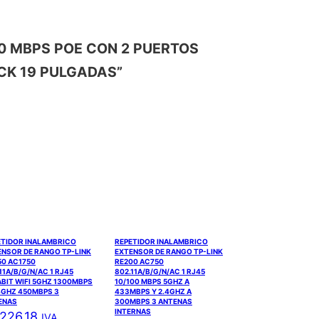
100 MBPS POE CON 2 PUERTOS
CK 19 PULGADAS”
ETIDOR INALAMBRICO
REPETIDOR INALAMBRICO
ENSOR DE RANGO TP-LINK
EXTENSOR DE RANGO TP-LINK
50 AC1750
RE200 AC750
11A/B/G/N/AC 1 RJ45
802.11A/B/G/N/AC 1 RJ45
BIT WIFI 5GHZ 1300MBPS
10/100 MBPS 5GHZ A
4GHZ 450MBPS 3
433MBPS Y 2.4GHZ A
ENAS
300MBPS 3 ANTENAS
INTERNAS
,226.18
IVA