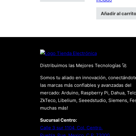
Añadir al carrit
Distribuimos las Mejores Tecnologías 🚀
Somos tu aliado en innovación, conectándot
las marcas más confiables y avanzadas del
mercado: Arduino, Raspberry Pi, Dahua, Telc
ZkTeco, Libelium, Seeedstudio, Siemens, Fes
muchas más!
Sucursal Centro:
Calle 3 sur 1104, Col. Centro.
Puebla, Pue. Mexico. C.P. 72000.