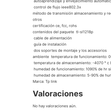
 autoaprendizaje y envejecimiento automáti
 control de flujo ieee802.3x
método de transmisión almacenamiento y re
otros
certificación ce, fcc, rohs
contenidos del paquete  tl-sl1218p
 cable de alimentación
 guía de instalación
 dos soportes de montaje y los accesorios
ambiente  temperatura de funcionamiento: 05
 temperatura de almacenamiento: -4070 ° c (
 humedad de funcionamiento: 1090% de hr 
 humedad de almacenamiento: 5-90% de hum
Marca: Tp link
Valoraciones
No hay valoraciones aún.