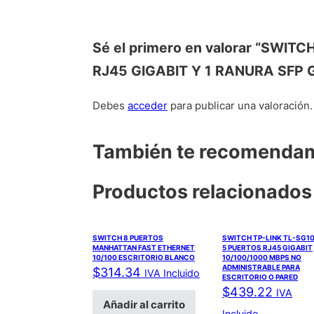
Sé el primero en valorar “SWI
RJ45 GIGABIT Y 1 RANURA SFP
Debes
acceder
para publicar una valoración.
También te recomend
Productos relacionados
SWITCH 8 PUERTOS
SWITCH TP-LINK TL-SG1
MANHATTAN FAST ETHERNET
5 PUERTOS RJ45 GIGABIT
10/100 ESCRITORIO BLANCO
10/100/1000 MBPS NO
ADMINISTRABLE PARA
$
314.34
IVA Incluido
ESCRITORIO O PARED
$
439.22
IVA
Añadir al carrito
Incluido