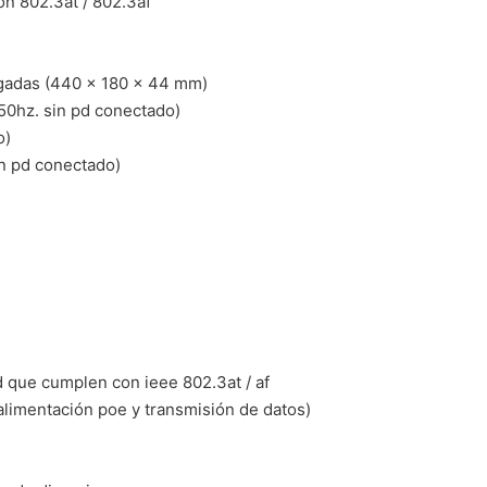
on 802.3at / 802.3af
pulgadas (440 × 180 × 44 mm)
50hz. sin pd conectado)
o)
in pd conectado)
d que cumplen con ieee 802.3at / af
alimentación poe y transmisión de datos)