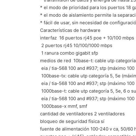
* el modo de prioridad para los puertos 18 g
* el modo de aislamiento permite la separaci
* fácil de usar, sin necesidad de configuració
Características de hardware
interfaz  16 puertos rj45 poe + 10/100 mbps
 2 puertos rj45 10/100/1000 mbps
 1 ranura combo gigabit sfp
medios de red  10base-t: cable utp categorí
 eia / tia-568 100 and #937; stp (máximo 100
 100base-tx: cable utp categoría 5, 5e (máx
 eia / tia-568 100 and #937; stp (máximo 100
 1000base-t: cable utp categoría 5, 5e, 6 o 
 eia / tia-568 100 and #937; stp (máximo 100
 1000base-x mmf, smf
cantidad de ventiladores 2 ventiladores
bloqueo de seguridad física sí
fuente de alimentación 100-240 v ca, 50/60 