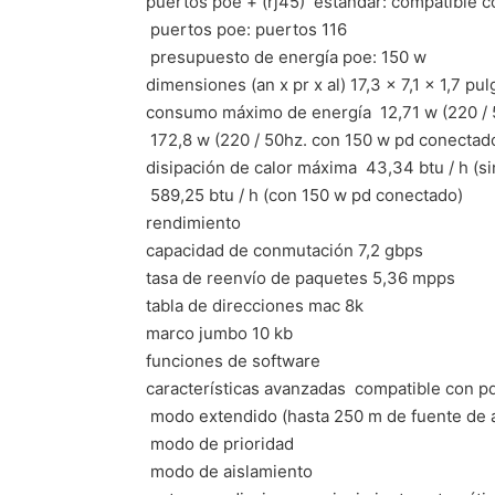
puertos poe + (rj45)  estándar: compatible c
 puertos poe: puertos 116
 presupuesto de energía poe: 150 w
dimensiones (an x pr x al) 17,3 × 7,1 × 1,7 
consumo máximo de energía  12,71 w (220 / 
 172,8 w (220 / 50hz. con 150 w pd conectad
disipación de calor máxima  43,34 btu / h (s
 589,25 btu / h (con 150 w pd conectado)
rendimiento
capacidad de conmutación 7,2 gbps
tasa de reenvío de paquetes 5,36 mpps
tabla de direcciones mac 8k
marco jumbo 10 kb
funciones de software
características avanzadas  compatible con p
 modo extendido (hasta 250 m de fuente de 
 modo de prioridad
 modo de aislamiento