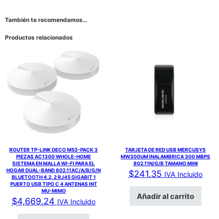
También te recomendamos…
Productos relacionados
ROUTER TP-LINK DECO M53-PACK 3
TARJETA DE RED USB MERCUSYS
PIEZAS AC1300 WHOLE-HOME
MW300UM INALAMBRICA 300 MBPS
SISTEMA EN MALLA WI-FI PARA EL
802.11N/G/B TAMANO MINI
HOGAR DUAL-BAND 802.11AC/A/B/G/N
$
241.35
IVA Incluido
BLUETOOTH 4.2, 2 RJ45 GIGABIT 1
PUERTO USB TIPO C 4 ANTENAS INT
MU-MIMO
Añadir al carrito
$
4,669.24
IVA Incluido