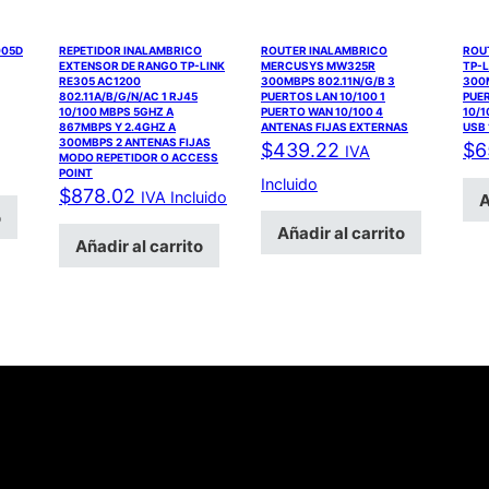
005D
REPETIDOR INALAMBRICO
ROUTER INALAMBRICO
ROU
EXTENSOR DE RANGO TP-LINK
MERCUSYS MW325R
TP-
RE305 AC1200
300MBPS 802.11N/G/B 3
300M
802.11A/B/G/N/AC 1 RJ45
PUERTOS LAN 10/100 1
PUE
10/100 MBPS 5GHZ A
PUERTO WAN 10/100 4
10/
867MBPS Y 2.4GHZ A
ANTENAS FIJAS EXTERNAS
USB 
300MBPS 2 ANTENAS FIJAS
$
439.22
$
6
IVA
MODO REPETIDOR O ACCESS
POINT
Incluido
$
878.02
IVA Incluido
A
o
Añadir al carrito
Añadir al carrito