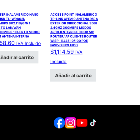
TER INALAMBRICO NANO
ACCESS POINT INALAMBRICO
LINK TL-WR802N
TP-LINK CPE210 ANTENA PARA
BPS 802.11B/G/N 1
EXTERIOR DIRECCIONAL 9DBI
RTO LAN/WAN
2.4GHZ 300MBPS MODOS
100MBPS 1 PUERTO MICRO
AP/CLIENTE/REPETIDOR /AP
1 ANTENA INTERNA
ROUTER/ AP CLIENTE ROUTER
WISP 1 RJ45 10/100 POE
58.60
IVA Incluido
PASIVO INCLUIDO
$
1,114.59
IVA
ñadir al carrito
Incluido
Añadir al carrito