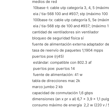
medios de red
 10base-t: cable utp categoría 3, 4, 5 (máxi
 eia / tia-568 100 and #937; stp (máximo 100
 100base-tx: cable utp categoría 5, 5e (máx
 eia / tia-568 stp de 100 and #937; (máximo 
cantidad de ventiladores sin ventilador
bloqueo de seguridad física sí
fuente de alimentación externa adaptador de c
tasa de reenvío de paquetes 1,1904 mpps
puertos poe (rj45)
 estándar: compatible con 802.3 af
 puertos poe: puertos 14
 fuente de alimentación: 41 w
tabla de direcciones mac 2k
marco jumbo 2 kb
capacidad de conmutación 1,6 gbps
dimensiones (an x pr x al) 6,7 × 3,9 × 1,1 pu
consumo máximo de energía  2,2 w (220 v / 