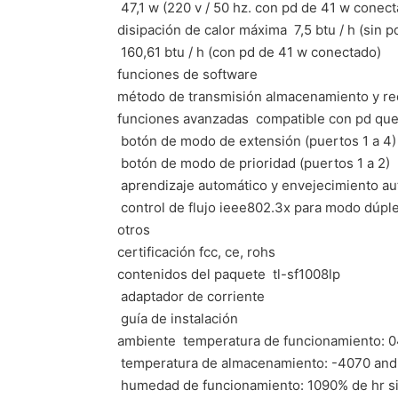
 47,1 w (220 v / 50 hz. con pd de 41 w conec
disipación de calor máxima  7,5 btu / h (sin 
 160,61 btu / h (con pd de 41 w conectado)
funciones de software
método de transmisión almacenamiento y re
funciones avanzadas  compatible con pd qu
 botón de modo de extensión (puertos 1 a 4)
 botón de modo de prioridad (puertos 1 a 2)
 aprendizaje automático y envejecimiento a
 control de flujo ieee802.3x para modo dúp
otros
certificación fcc, ce, rohs
contenidos del paquete  tl-sf1008lp
 adaptador de corriente
 guía de instalación
ambiente  temperatura de funcionamiento: 0
 temperatura de almacenamiento: -4070 and
 humedad de funcionamiento: 1090% de hr 