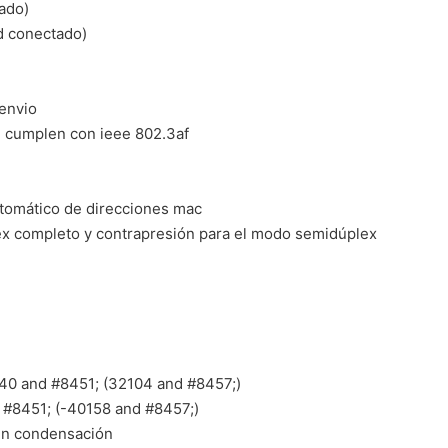
tado)
pd conectado)
envio
e cumplen con ieee 802.3af
utomático de direcciones mac
lex completo y contrapresión para el modo semidúplex
40 and #8451; (32104 and #8457;)
 #8451; (-40158 and #8457;)
sin condensación