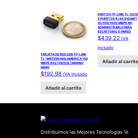
SWITCH TP-LINK TL-SG1
5 PUERTOS RJ45 GIGABIT
10/100/1000 MBPS NO
ADMINISTRABLE PARA
ESCRITORIO O PARED
$
439.22
IVA
Incluido
TARJETA DE RED USB TP-LINK
TL-WN725N INALAMBRICA 150
Añadir al carrit
MBPS 802.11N/G/B TAMANO
NANO
$
192.98
IVA Incluido
Añadir al carrito
Distribuimos las Mejores Tecnologías 🚀