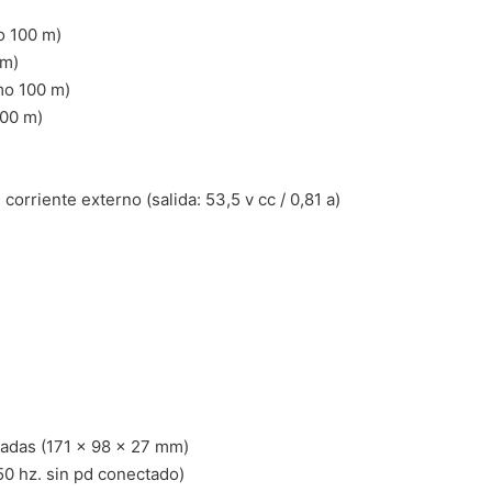
mo 100 m)
 m)
imo 100 m)
100 m)
orriente externo (salida: 53,5 v cc / 0,81 a)
lgadas (171 × 98 × 27 mm)
50 hz. sin pd conectado)