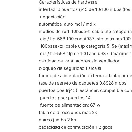
Características de hardware
interfaz  6 puertos rj45 de 10/100 mbps (los
 negociación
automática  auto mdi / mdix
medios de red  10base-t: cable utp categorí
 eia / tia-568 100 and #937; stp (máximo 100
 100base-tx: cable utp categoría 5, 5e (máx
 eia / tia-568 stp de 100 and #937; (máximo 
cantidad de ventiladores sin ventilador
bloqueo de seguridad física sí
fuente de alimentación externa adaptador de c
tasa de reenvío de paquetes 0,8928 mpps
puertos poe (rj45)  estándar: compatible con 
 puertos poe: puertos 14
 fuente de alimentación: 67 w
tabla de direcciones mac 2k
marco jumbo 2 kb
capacidad de conmutación 1,2 gbps