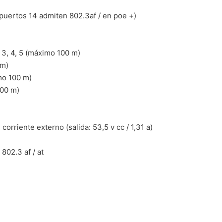
 puertos 14 admiten 802.3af / en poe +)
a 3, 4, 5 (máximo 100 m)
 m)
imo 100 m)
100 m)
orriente externo (salida: 53,5 v cc / 1,31 a)
802.3 af / at