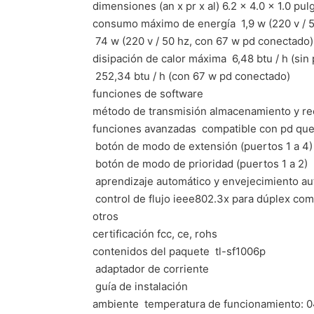
dimensiones (an x pr x al) 6.2 x 4.0 x 1.0 pu
consumo máximo de energía  1,9 w (220 v / 5
 74 w (220 v / 50 hz, con 67 w pd conectado)
disipación de calor máxima  6,48 btu / h (si
 252,34 btu / h (con 67 w pd conectado)
funciones de software
método de transmisión almacenamiento y re
funciones avanzadas  compatible con pd que
 botón de modo de extensión (puertos 1 a 4)
 botón de modo de prioridad (puertos 1 a 2)
 aprendizaje automático y envejecimiento a
 control de flujo ieee802.3x para dúplex c
otros
certificación fcc, ce, rohs
contenidos del paquete  tl-sf1006p
 adaptador de corriente
 guía de instalación
ambiente  temperatura de funcionamiento: 0