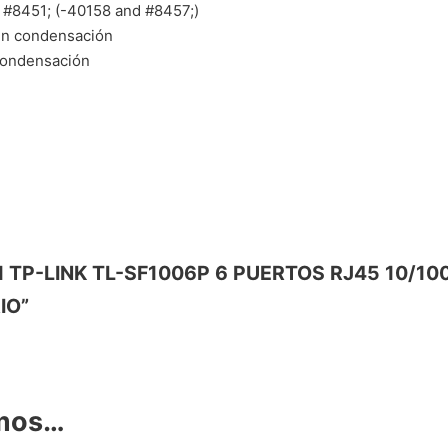
 #8451; (-40158 and #8457;)
sin condensación
condensación
ITCH TP-LINK TL-SF1006P 6 PUERTOS RJ45 10/
IO”
amos…