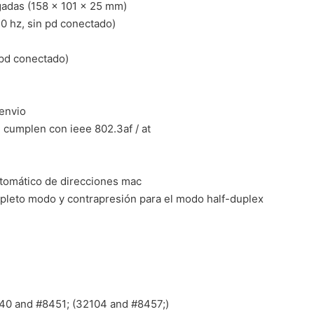
lgadas (158 x 101 x 25 mm)
0 hz, sin pd conectado)
n pd conectado)
envio
 cumplen con ieee 802.3af / at
utomático de direcciones mac
ompleto modo y contrapresión para el modo half-duplex
40 and #8451; (32104 and #8457;)