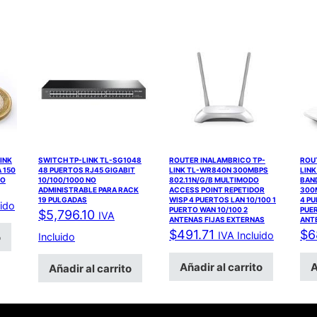
INK
SWITCH TP-LINK TL-SG1048
ROUTER INALAMBRICO TP-
ROU
 150
48 PUERTOS RJ45 GIGABIT
LINK TL-WR840N 300MBPS
LINK
NO
10/100/1000 NO
802.11N/G/B MULTIMODO
BAND
ADMINISTRABLE PARA RACK
ACCESS POINT REPETIDOR
300
19 PULGADAS
WISP 4 PUERTOS LAN 10/100 1
4 PU
uido
PUERTO WAN 10/100 2
PUER
$
5,796.10
IVA
ANTENAS FIJAS EXTERNAS
ANT
$
491.71
$
6
IVA Incluido
o
Incluido
Añadir al carrito
A
Añadir al carrito