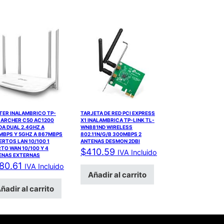
TER INALAMBRICO TP-
TARJETA DE RED PCI EXPRESS
 ARCHER C50 AC1200
X1 INALAMBRICA TP-LINK TL-
A DUAL 2.4GHZ A
WN881ND WIRELESS
MBPS Y 5GHZ A 867MBPS
802.11N/G/B 300MBPS 2
ERTOS LAN 10/100 1
ANTENAS DESMON 2DBI
TO WAN 10/100 Y 4
$
410.59
IVA Incluido
ENAS EXTERNAS
80.61
IVA Incluido
Añadir al carrito
ñadir al carrito