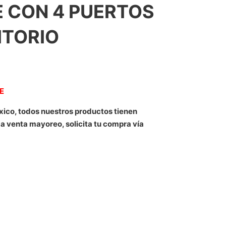
 CON 4 PUERTOS
ITORIO
NE
xico, todos nuestros productos tienen
 a venta mayoreo, solicita tu compra vía
S RJ45 10/100 MBPS NO ADMINISTRABLE CON 4 PUERTOS PO