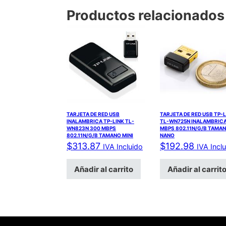
Productos relacionados
TARJETA DE RED USB
TARJETA DE RED USB TP-L
INALAMBRICA TP-LINK TL-
TL-WN725N INALAMBRICA
WN823N 300 MBPS
MBPS 802.11N/G/B TAMA
802.11N/G/B TAMANO MINI
NANO
$
313.87
$
192.98
IVA Incluido
IVA Incl
Añadir al carrito
Añadir al carrit