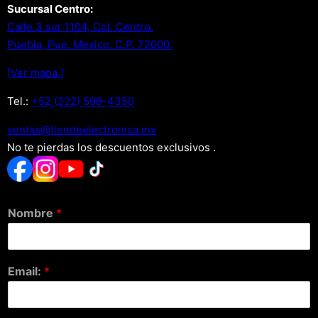
Sucursal Centro:
Calle 3 sur 1104, Col. Centro.
Puebla, Pue. Mexico. C.P. 72000.
[Ver mapa.]
Tel.:
+52 (222) 598-4350
xm.acinortceleedneit@satnev
No te pierdas los descuentos exclusivos .
Nombre
*
Email:
*