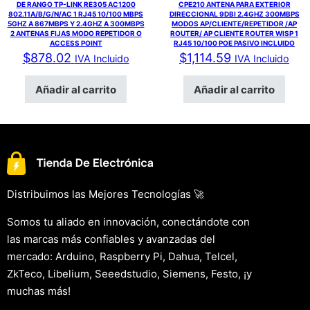
DE RANGO TP-LINK RE305 AC1200
CPE210 ANTENA PARA EXTERIOR
802.11A/B/G/N/AC 1 RJ45 10/100 MBPS
DIRECCIONAL 9DBI 2.4GHZ 300MBPS
5GHZ A 867MBPS Y 2.4GHZ A 300MBPS
MODOS AP/CLIENTE/REPETIDOR /AP
2 ANTENAS FIJAS MODO REPETIDOR O
ROUTER/ AP CLIENTE ROUTER WISP 1
ACCESS POINT
RJ45 10/100 POE PASIVO INCLUIDO
$
878.02
$
1,114.59
IVA Incluido
IVA Incluido
Añadir al carrito
Añadir al carrito
Distribuimos las Mejores Tecnologías 🚀
Somos tu aliado en innovación, conectándote con
las marcas más confiables y avanzadas del
mercado: Arduino, Raspberry Pi, Dahua, Telcel,
ZkTeco, Libelium, Seeedstudio, Siemens, Festo, ¡y
muchas más!