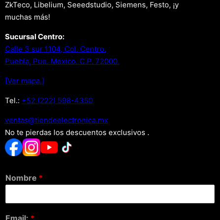
ZkTeco, Libelium, Seeedstudio, Siemens, Festo, ¡y
muchas más!
Sucursal Centro:
Calle 3 sur 1104, Col. Centro.
Puebla, Pue. Mexico. C.P. 72000.
[Ver mapa.]
Tel.:
+52 (222) 598-4350
xm.acinortceleedneit@satnev
No te pierdas los descuentos exclusivos .
Nombre
*
Email:
*