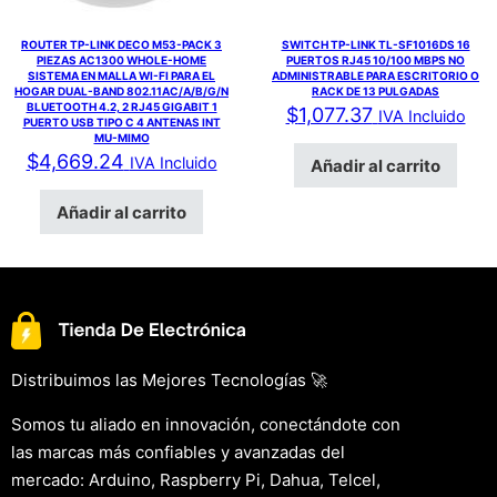
ROUTER TP-LINK DECO M53-PACK 3
SWITCH TP-LINK TL-SF1016DS 16
PIEZAS AC1300 WHOLE-HOME
PUERTOS RJ45 10/100 MBPS NO
SISTEMA EN MALLA WI-FI PARA EL
ADMINISTRABLE PARA ESCRITORIO O
HOGAR DUAL-BAND 802.11AC/A/B/G/N
RACK DE 13 PULGADAS
BLUETOOTH 4.2, 2 RJ45 GIGABIT 1
$
1,077.37
IVA Incluido
PUERTO USB TIPO C 4 ANTENAS INT
MU-MIMO
$
4,669.24
IVA Incluido
Añadir al carrito
Añadir al carrito
Distribuimos las Mejores Tecnologías 🚀
Somos tu aliado en innovación, conectándote con
las marcas más confiables y avanzadas del
mercado: Arduino, Raspberry Pi, Dahua, Telcel,