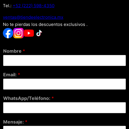
Tel.:
+52 (222) 598-4350
xm.acinortceleedneit@satnev
No te pierdas los descuentos exclusivos .
Nombre
*
Email:
*
WhatsApp/Teléfono:
*
Mensaje:
*