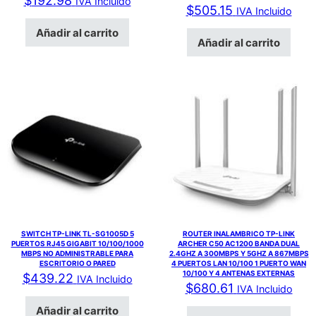
$
192.98
IVA Incluido
$
505.15
IVA Incluido
Añadir al carrito
Añadir al carrito
SWITCH TP-LINK TL-SG1005D 5
ROUTER INALAMBRICO TP-LINK
PUERTOS RJ45 GIGABIT 10/100/1000
ARCHER C50 AC1200 BANDA DUAL
MBPS NO ADMINISTRABLE PARA
2.4GHZ A 300MBPS Y 5GHZ A 867MBPS
ESCRITORIO O PARED
4 PUERTOS LAN 10/100 1 PUERTO WAN
10/100 Y 4 ANTENAS EXTERNAS
$
439.22
IVA Incluido
$
680.61
IVA Incluido
Añadir al carrito