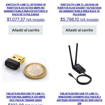
SWITCH TP-LINK TL-SF1016DS 16
SWITCH TP-LINK TL-SG1048 48
PUERTOS RJ45 10/100 MBPS NO
PUERTOS RJ45 GIGABIT 10/100/1000
ADMINISTRABLE PARA ESCRITORIO O
NO ADMINISTRABLE PARA RACK 19
RACK DE 13 PULGADAS
PULGADAS
$
1,077.37
$
5,796.10
IVA Incluido
IVA Incluido
Añadir al carrito
Añadir al carrito
TARJETA DE RED USB TP-LINK TL-
TARJETA DE RED USB TP-LINK TL-
WN725N INALAMBRICA 150 MBPS
WN8200ND 300MBPS 802.11N/G/B 2
802.11N/G/B TAMANO NANO
ANTENAS DESMONTABLES 5DBI HASTA
2W