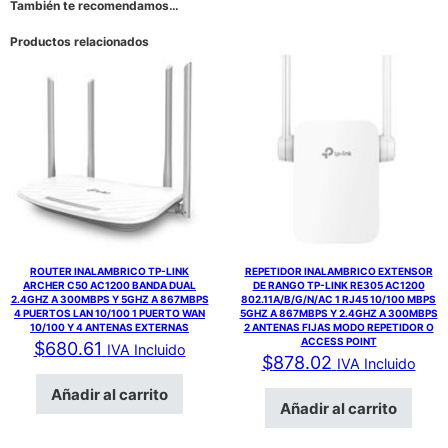
También te recomendamos…
Productos relacionados
ROUTER INALAMBRICO TP-LINK
REPETIDOR INALAMBRICO EXTENSOR
ARCHER C50 AC1200 BANDA DUAL
DE RANGO TP-LINK RE305 AC1200
2.4GHZ A 300MBPS Y 5GHZ A 867MBPS
802.11A/B/G/N/AC 1 RJ45 10/100 MBPS
4 PUERTOS LAN 10/100 1 PUERTO WAN
5GHZ A 867MBPS Y 2.4GHZ A 300MBPS
10/100 Y 4 ANTENAS EXTERNAS
2 ANTENAS FIJAS MODO REPETIDOR O
ACCESS POINT
$
680.61
IVA Incluido
$
878.02
IVA Incluido
Añadir al carrito
Añadir al carrito