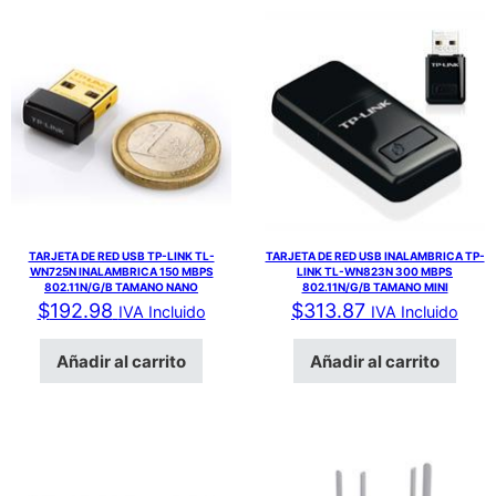
TARJETA DE RED USB TP-LINK TL-
TARJETA DE RED USB INALAMBRICA TP-
WN725N INALAMBRICA 150 MBPS
LINK TL-WN823N 300 MBPS
802.11N/G/B TAMANO NANO
802.11N/G/B TAMANO MINI
$
192.98
$
313.87
IVA Incluido
IVA Incluido
Añadir al carrito
Añadir al carrito