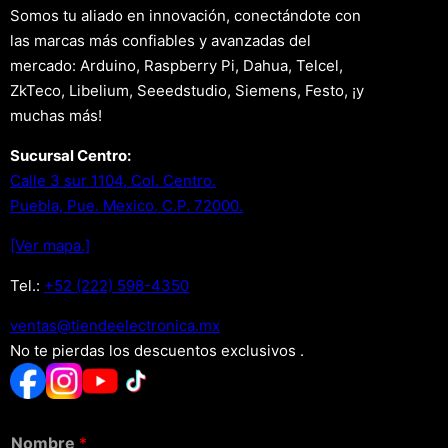
Somos tu aliado en innovación, conectándote con
las marcas más confiables y avanzadas del
mercado: Arduino, Raspberry Pi, Dahua, Telcel,
ZkTeco, Libelium, Seeedstudio, Siemens, Festo, ¡y
muchas más!
Sucursal Centro:
Calle 3 sur 1104, Col. Centro.
Puebla, Pue. Mexico. C.P. 72000.
[Ver mapa.]
Tel.:
+52 (222) 598-4350
xm.acinortceleedneit@satnev
No te pierdas los descuentos exclusivos .
Nombre
*