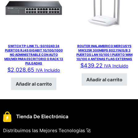
SWITCH TP-LINK TL-SG1024D 24
ROUTER INALAMBRICO MERCUSYS
PUERTOS RJ45 GIGABIT 10/100/1000
MW325R 300MBPS 802.11N/G/B 3
NO ADMINISTRABLE CON AUTO
PUERTOS LAN 10/100 1 PUERTO WAN
MDI/MDI PARA ESCRITORIO O RACK 13
10/100 4 ANTENAS FIJAS EXTERNAS
PULGADAS
$
439.22
IVA Incluido
$
2,028.65
IVA Incluido
Añadir al carrito
Añadir al carrito
Distribuimos las Mejores Tecnologías 🚀