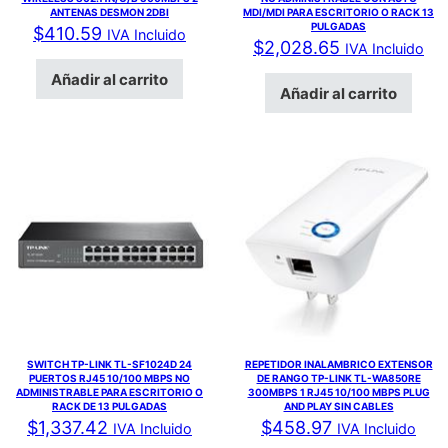
ANTENAS DESMON 2DBI
MDI/MDI PARA ESCRITORIO O RACK 13
PULGADAS
$
410.59
IVA Incluido
$
2,028.65
IVA Incluido
Añadir al carrito
Añadir al carrito
SWITCH TP-LINK TL-SF1024D 24
REPETIDOR INALAMBRICO EXTENSOR
PUERTOS RJ45 10/100 MBPS NO
DE RANGO TP-LINK TL-WA850RE
ADMINISTRABLE PARA ESCRITORIO O
300MBPS 1 RJ45 10/100 MBPS PLUG
RACK DE 13 PULGADAS
AND PLAY SIN CABLES
$
1,337.42
$
458.97
IVA Incluido
IVA Incluido