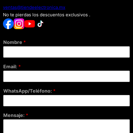
xm.acinortceleedneit@satnev
No te pierdas los descuentos exclusivos .
Nombre
*
Email:
*
WhatsApp/Teléfono:
*
Mensaje:
*