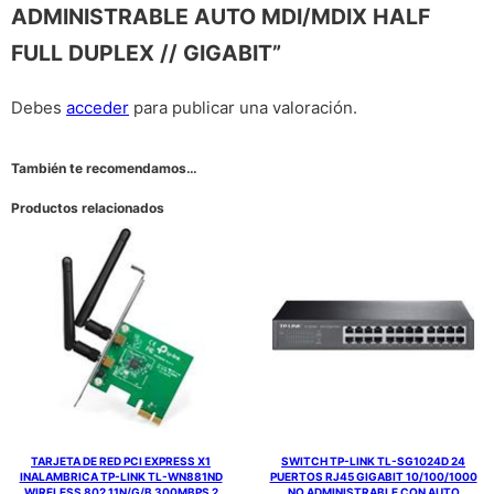
ADMINISTRABLE AUTO MDI/MDIX HALF
FULL DUPLEX // GIGABIT”
Debes
acceder
para publicar una valoración.
También te recomendamos…
Productos relacionados
TARJETA DE RED PCI EXPRESS X1
SWITCH TP-LINK TL-SG1024D 24
INALAMBRICA TP-LINK TL-WN881ND
PUERTOS RJ45 GIGABIT 10/100/1000
WIRELESS 802.11N/G/B 300MBPS 2
NO ADMINISTRABLE CON AUTO