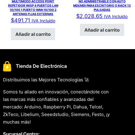
MULTIMODO ACCESS POINT
NO ADMINISTRABLE CON AUTO
REPETIDOR WISP 4 PUERTOS LAN
MDI/MDI PARA ESCRITORIO O RACK 13
10/100 1 PUERTO WAN 10/100 2
PULGADAS
ANTENAS FIJAS EXTERNAS
$
2,028.65
IVA Incluido
$
491.71
IVA Incluido
Añadir al carrito
Añadir al carrito
Distribuimos las Mejores Tecnologías 🚀
Somos tu aliado en innovación, conectándote con
las marcas más confiables y avanzadas del
mercado: Arduino, Raspberry Pi, Dahua, Telcel,
ZkTeco, Libelium, Seeedstudio, Siemens, Festo, ¡y
muchas más!
Sucursal Centro: