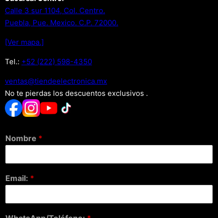
Calle 3 sur 1104, Col. Centro.
Puebla, Pue. Mexico. C.P. 72000.
[Ver mapa.]
Tel.:
+52 (222) 598-4350
xm.acinortceleedneit@satnev
No te pierdas los descuentos exclusivos .
Nombre
*
Email:
*