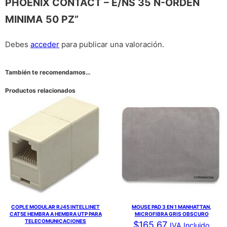
PHOENIX CONTACT – E/NS 35 N-ORDEN
MINIMA 50 PZ”
Debes
acceder
para publicar una valoración.
También te recomendamos…
Productos relacionados
COPLE MODULAR RJ45 INTELLINET
MOUSE PAD 3 EN 1 MANHATTAN,
CAT5E HEMBRA A HEMBRA UTP PARA
MICROFIBRA GRIS OBSCURO
TELECOMUNICACIONES
$
165.67
IVA Incluido