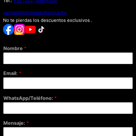
Tel.:
+52 (222) 598-4350
xm.acinortceleedneit@satnev
No te pierdas los descuentos exclusivos .
Nombre
*
Email:
*
WhatsApp/Teléfono:
*
Mensaje:
*