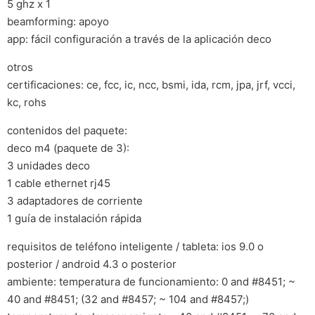
5 ghz x 1
beamforming: apoyo
app: fácil configuración a través de la aplicación deco
otros
certificaciones: ce, fcc, ic, ncc, bsmi, ida, rcm, jpa, jrf, vcci,
kc, rohs
contenidos del paquete:
deco m4 (paquete de 3):
3 unidades deco
1 cable ethernet rj45
3 adaptadores de corriente
1 guía de instalación rápida
requisitos de teléfono inteligente / tableta: ios 9.0 o
posterior / android 4.3 o posterior
ambiente: temperatura de funcionamiento: 0 and #8451; ~
40 and #8451; (32 and #8457; ~ 104 and #8457;)