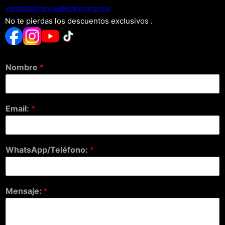
xm.acinortceleedneit@satnev
No te pierdas los descuentos exclusivos .
Nombre
*
Email:
*
WhatsApp/Teléfono:
*
Mensaje:
*