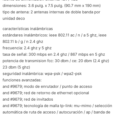
dimensiones: 3.6 pulg. x 7.5 pulg. (90.7 mm x 190 mm)
tipo de antena: 2 antenas internas de doble banda por
unidad deco
características inalámbricas
estándares inalámbricos: ieee 802.11 ac / n / a 5 ghz, ieee
802.11 b / g / n 2.4 ghz
frecuencia: 2.4 ghz y 5 ghz
tasa de señal: 300 mbps en 2.4 ghz / 867 mbps en 5 ghz
potencia de transmision fcc: 30 dbm / ce: 20 dbm (2.4 ghz)
23 dbm (5 ghz)
seguridad inalámbrica: wpa-psk / wpa2-psk
funciones avanzadas:
and #9679; modo de enrutador / punto de acceso
and #9679; red de retorno de ethernet opcional
and #9679; red de invitados
and #9679; tecnología de malla tp-link: mu-mimo / selección
automática de ruta de acceso / autocuración / ap / banda de