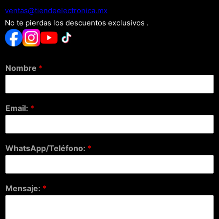
xm.acinortceleedneit@satnev
No te pierdas los descuentos exclusivos .
Nombre
*
Email:
*
WhatsApp/Teléfono:
*
Mensaje:
*