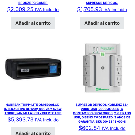
BRONZE PC GAMER
SUPRESOR DE PICOS.
$
2,009.25
$
1,705.93
IVA Incluido
IVA Incluido
Añadir al carrito
Añadir al carrito
NOBREAK TRIPP-LITE OMNI900LCD,
SUPRESOR DE PICOS KOBLENZ SS-
INTERACTIVO DE 120V, 900VA Y 475W,
2000-USB, 2000 JOULES, 6
TORRE, PANTALLA LCD Y PUERTO USB
CONTACTOS GIRATORIOS, 2 PUERTOS
USB, DISEÑO TV DE PARED. 3 AÑOS DE
$
5,393.73
IVA Incluido
GARANTÍA. SKU 00-5348-00-8
$
602.84
IVA Incluido
Añadir al carrito