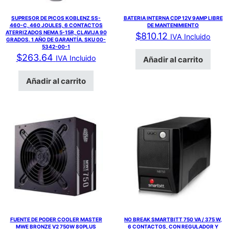
SUPRESOR DE PICOS KOBLENZ SS-
BATERIA INTERNA CDP 12V 9AMP LIBRE
460-C, 460 JOULES, 6 CONTACTOS
DE MANTENIMIENTO
ATERRIZADOS NEMA 5-15R, CLAVIJA 90
$
810.12
IVA Incluido
GRADOS. 1 AÑO DE GARANTÍA. SKU 00-
5342-00-1
$
263.64
IVA Incluido
Añadir al carrito
Añadir al carrito
FUENTE DE PODER COOLER MASTER
NO BREAK SMARTBITT 750 VA / 375 W,
MWE BRONZE V2 750W 80PLUS
6 CONTACTOS, CON REGULADOR Y