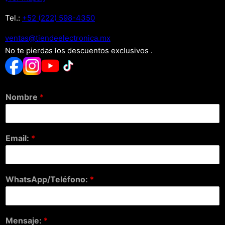
Tel.:
+52 (222) 598-4350
xm.acinortceleedneit@satnev
No te pierdas los descuentos exclusivos .
Nombre
*
Email:
*
WhatsApp/Teléfono:
*
Mensaje:
*