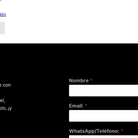
uido
o
Nombre
*
e con
el,
Email:
*
to, ¡y
WhatsApp/Teléfono:
*