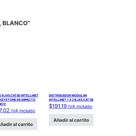
K, BLANCO”
 RJ45 CAT5E INTELLINET
DISTRIBUIDOR MODULAR
 KEYSTONE DE IMPACTO
INTELLINET 1 X 2 RJ45 CAT 5E
NCO
$
191.19
IVA Incluido
7.02
IVA Incluido
Añadir al carrito
ñadir al carrito