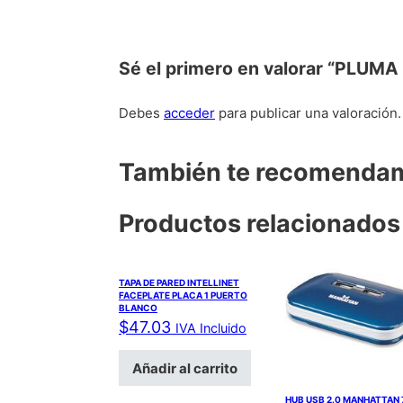
Sé el primero en valorar “PL
Debes
acceder
para publicar una valoración.
También te recomend
Productos relacionados
TAPA DE PARED INTELLINET
FACEPLATE PLACA 1 PUERTO
BLANCO
$
47.03
IVA Incluido
Añadir al carrito
HUB USB 2.0 MANHATTAN 