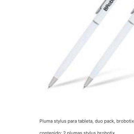
Pluma stylus para tableta, duo pack, brobotix
contenido: 2 plumas stylus brobotix.