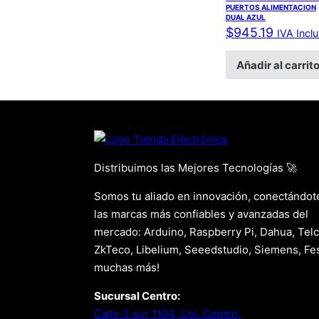
PUERTOS ALIMENTACION
DUAL AZUL
$
945.19
IVA Incl
Añadir al carrit
Distribuimos las Mejores Tecnologías 🚀
Somos tu aliado en innovación, conectándot
las marcas más confiables y avanzadas del
mercado: Arduino, Raspberry Pi, Dahua, Telc
ZkTeco, Libelium, Seeedstudio, Siemens, Fes
muchas más!
Sucursal Centro:
Calle 3 sur 1104, Col. Centro.