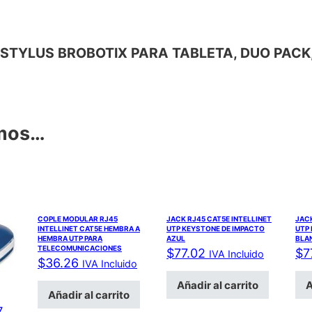
UMA STYLUS BROBOTIX PARA TABLETA, DUO PAC
amos…
COPLE MODULAR RJ45
JACK RJ45 CAT5E INTELLINET
JACK
INTELLINET CAT5E HEMBRA A
UTP KEYSTONE DE IMPACTO
UTP
HEMBRA UTP PARA
AZUL
BLA
TELECOMUNICACIONES
$
77.02
$
7
IVA Incluido
$
36.26
IVA Incluido
Añadir al carrito
A
Añadir al carrito
7