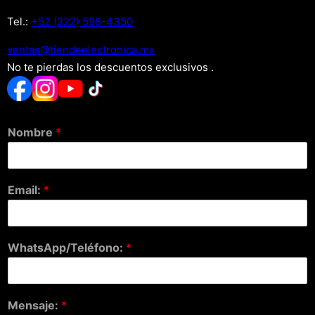
Tel.:
+52 (222) 598-4350
xm.acinortceleedneit@satnev
No te pierdas los descuentos exclusivos .
Nombre
*
Email:
*
WhatsApp/Teléfono:
*
Mensaje:
*