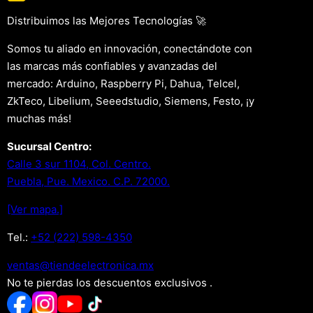
Distribuimos las Mejores Tecnologías 🚀
Somos tu aliado en innovación, conectándote con
las marcas más confiables y avanzadas del
mercado: Arduino, Raspberry Pi, Dahua, Telcel,
ZkTeco, Libelium, Seeedstudio, Siemens, Festo, ¡y
muchas más!
Sucursal Centro:
Calle 3 sur 1104, Col. Centro.
Puebla, Pue. Mexico. C.P. 72000.
[Ver mapa.]
Tel.:
+52 (222) 598-4350
xm.acinortceleedneit@satnev
No te pierdas los descuentos exclusivos .