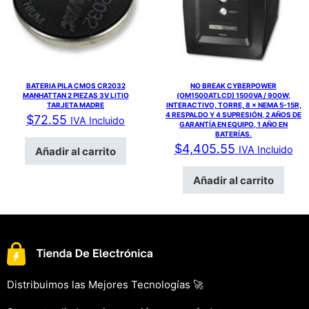
BATERIA PILA CMOS CR2032
NO BREAK CYBERPOWER
MANHATTAN 2 PIEZAS 3V LITIO
(OM1500ATLCD) 1500VA / 900W,
TARJETA MADRE
INTERACTIVO, TORRE, 8 × NEMA 5-15R,
4 RESPALDO Y 4 SUPRESIÓN, 2 AÑOS DE
$
72.55
IVA Incluido
GARANTÍA EN EQUIPO, 1 AÑO EN
BATERÍAS.
$
4,405.55
IVA Incluido
Añadir al carrito
Añadir al carrito
Distribuimos las Mejores Tecnologías 🚀