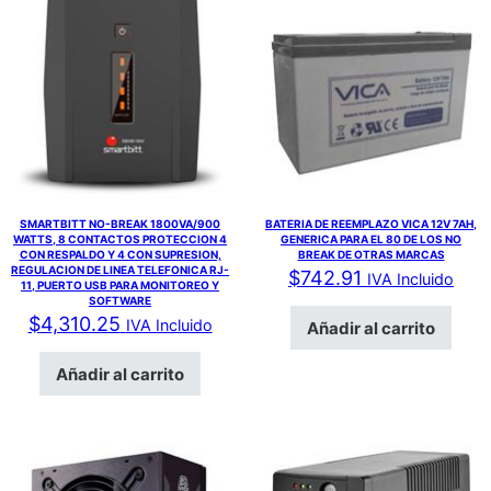
SMARTBITT NO-BREAK 1800VA/900
BATERIA DE REEMPLAZO VICA 12V 7AH,
WATTS, 8 CONTACTOS PROTECCION 4
GENERICA PARA EL 80 DE LOS NO
CON RESPALDO Y 4 CON SUPRESION,
BREAK DE OTRAS MARCAS
REGULACION DE LINEA TELEFONICA RJ-
$
742.91
IVA Incluido
11, PUERTO USB PARA MONITOREO Y
SOFTWARE
$
4,310.25
IVA Incluido
Añadir al carrito
Añadir al carrito