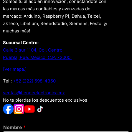
Somos tu aliado en innovación, conectándote con
las marcas más confiables y avanzadas del
mercado: Arduino, Raspberry Pi, Dahua, Telcel,
ZkTeco, Libelium, Seeedstudio, Siemens, Festo, ¡y
muchas más!
Sucursal Centro:
Calle 3 sur 1104, Col. Centro.
Puebla, Pue. Mexico. C.P. 72000.
[Ver mapa.]
Tel.:
+52 (222) 598-4350
xm.acinortceleedneit@satnev
No te pierdas los descuentos exclusivos .
Nombre
*