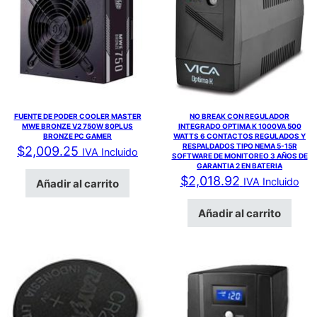
FUENTE DE PODER COOLER MASTER
NO BREAK CON REGULADOR
MWE BRONZE V2 750W 80PLUS
INTEGRADO OPTIMA K 1000VA 500
BRONZE PC GAMER
WATTS 6 CONTACTOS REGULADOS Y
RESPALDADOS TIPO NEMA 5-15R
$
2,009.25
IVA Incluido
SOFTWARE DE MONITOREO 3 AÑOS DE
GARANTIA 2 EN BATERIA
$
2,018.92
IVA Incluido
Añadir al carrito
Añadir al carrito