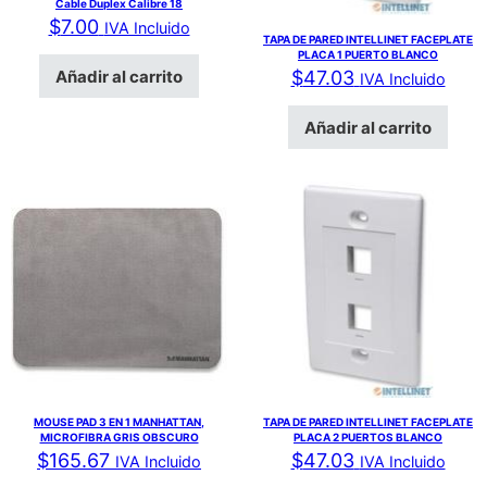
Cable Duplex Calibre 18
$
7.00
IVA Incluido
TAPA DE PARED INTELLINET FACEPLATE
PLACA 1 PUERTO BLANCO
Añadir al carrito
$
47.03
IVA Incluido
Añadir al carrito
MOUSE PAD 3 EN 1 MANHATTAN,
TAPA DE PARED INTELLINET FACEPLATE
MICROFIBRA GRIS OBSCURO
PLACA 2 PUERTOS BLANCO
$
165.67
$
47.03
IVA Incluido
IVA Incluido