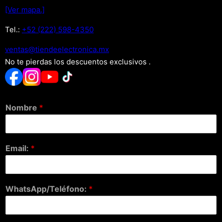
[Ver mapa.]
Tel.:
+52 (222) 598-4350
xm.acinortceleedneit@satnev
No te pierdas los descuentos exclusivos .
Nombre
*
Email:
*
WhatsApp/Teléfono:
*