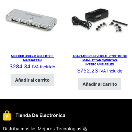
MINI HUB USB 2.0 4 PUERTOS
ADAPTADOR UNIVERSAL P/NOTBOOK
MANHATTAN
MANHATTAN C/PUNTAS
INTERCAMBIABLES
$
284.34
IVA Incluido
$
752.23
IVA Incluido
Añadir al carrito
Añadir al carrito
Distribuimos las Mejores Tecnologías 🚀