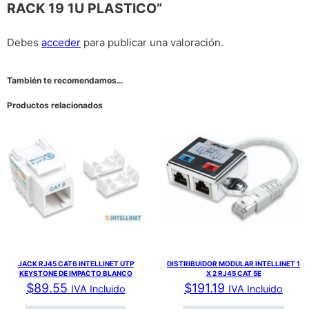
RACK 19 1U PLASTICO”
Debes
acceder
para publicar una valoración.
También te recomendamos…
Productos relacionados
JACK RJ45 CAT6 INTELLINET UTP
DISTRIBUIDOR MODULAR INTELLINET 1
KEYSTONE DE IMPACTO BLANCO
X 2 RJ45 CAT 5E
$
89.55
$
191.19
IVA Incluido
IVA Incluido