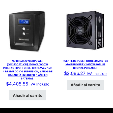
NO BREAK CYBERPOWER
FUENTE DE PODER COOLER MASTER
(OM1500ATLCD) 1500VA / 900W,
MWE BRONZE V2 650W 80PLUS
INTERACTIVO, TORRE, 8 × NEMA 5-15R,
BRONZE PC GAMER
4 RESPALDO Y 4 SUPRESIÓN, 2 AÑOS DE
$
2,086.27
IVA Incluido
GARANTÍA EN EQUIPO, 1 AÑO EN
BATERÍAS.
$
4,405.55
IVA Incluido
Añadir al carrito
Añadir al carrito