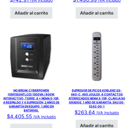
IVA Incluido
IVA Incluido
Añadir al carrito
Añadir al carrito
NO BREAK CYBERPOWER
SUPRESOR DE PICOS KOBLENZ SS-
(OM1500ATLCD) 1500VA / 900W,
460-C, 460 JOULES, 6 CONTACTOS
INTERACTIVO, TORRE, 8 × NEMA 5-15R,
ATERRIZADOS NEMA 5-15R, CLAVIJA 90
4 RESPALDO Y 4 SUPRESIÓN, 2 AÑOS DE
GRADOS. 1 AÑO DE GARANTÍA. SKU 00-
GARANTÍA EN EQUIPO, 1 AÑO EN
5342-00-1
BATERÍAS.
$
263.64
IVA Incluido
$
4,405.55
IVA Incluido
Añadir al carrito