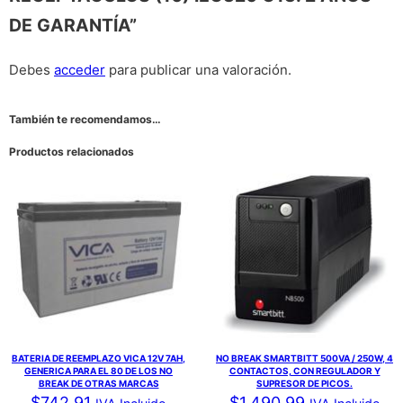
DE GARANTÍA”
Debes
acceder
para publicar una valoración.
También te recomendamos…
Productos relacionados
BATERIA DE REEMPLAZO VICA 12V 7AH,
NO BREAK SMARTBITT 500VA / 250W, 4
GENERICA PARA EL 80 DE LOS NO
CONTACTOS, CON REGULADOR Y
BREAK DE OTRAS MARCAS
SUPRESOR DE PICOS.
$
742.91
$
1,490.99