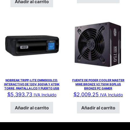
Añadir al carrito
NOBREAK TRIPP-LITE OMNI900LCD,
FUENTE DE PODER COOLER MASTER
INTERACTIVO DE 120V, 900VA Y 475W,
MWE BRONZE V2 750W 80PLUS
TORRE, PANTALLA LCD Y PUERTO USB
BRONZE PC GAMER
$
5,393.73
$
2,009.25
IVA Incluido
IVA Incluido
Añadir al carrito
Añadir al carrito