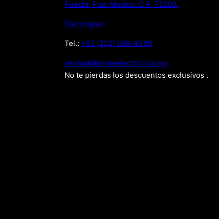
Puebla, Pue. Mexico. C.P. 72000.
[Ver mapa.]
Tel.:
+52 (222) 598-4350
xm.acinortceleedneit@satnev
No te pierdas los descuentos exclusivos .