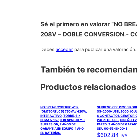
Sé el primero en valorar “NO
208V – DOBLE CONVERSION.- C
Debes
acceder
para publicar una valoración.
También te recomend
Productos relacionados
NO BREAK CYBERPOWER
SUPRESOR DE PICOS KOB
(OM750ATLCD) 750VA / 420W,
SS-2000-USB, 2000 JOU
INTERACTIVO, TORRE, 6 ×
6 CONTACTOS GIRATORIO
NEMA 5-15R, 3 RESPALDO Y 3
PUERTOS USB, DISEÑO TV
SUPRESIÓN, 2 AÑOS DE
PARED. 3 AÑOS DE GARANT
GARANTÍA EN EQUIPO, 1 AÑO
SKU 00-5348-00-8
EN BATERÍAS.
$
602.84
IVA