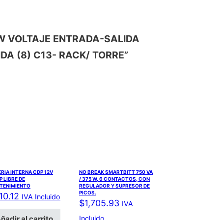
350W VOLTAJE ENTRADA-SALIDA
A (8) C13- RACK/ TORRE”
RIA INTERNA CDP 12V
NO BREAK SMARTBITT 750 VA
 LIBRE DE
/ 375 W, 6 CONTACTOS, CON
TENIMIENTO
REGULADOR Y SUPRESOR DE
PICOS.
10.12
IVA Incluido
$
1,705.93
IVA
ñadir al carrito
Incluido