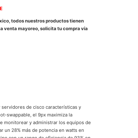
NE
xico, todos nuestros productos tienen
 a venta mayoreo, solicita tu compra vía
 servidores de cisco características y
hot-swappable, el 9px maximiza la
ede monitorear y administrar los equipos de
onar un 28% más de potencia en watts en
 tipo con un rango de eficiencia de 93% en