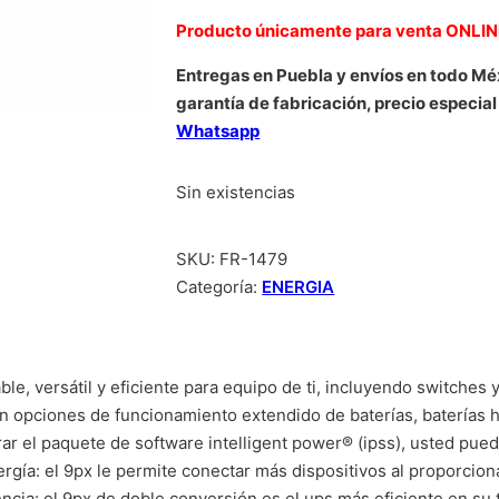
Producto únicamente para venta ONLI
Entregas en Puebla y envíos en todo Mé
garantía de fabricación, precio especial
Whatsapp
Sin existencias
SKU:
FR-1479
Categoría:
ENERGIA
e, versátil y eficiente para equipo de ti, incluyendo switches y
con opciones de funcionamiento extendido de baterías, baterías 
grar el paquete de software intelligent power® (ipss), usted pu
ergía: el 9px le permite conectar más dispositivos al proporci
encia: el 9px de doble conversión es el ups más eficiente en su