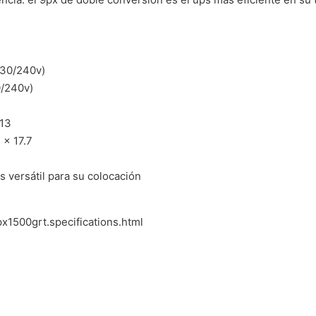
230/240v)
0/240v)
c13
 x 17.7
as versátil para su colocación
1500grt.specifications.html