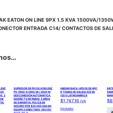
 BREAK EATON ON LINE 9PX 1.5 KVA 1500VA/1
ONECTOR ENTRADA C14/ CONTACTOS DE SALID
amos…
LENZ
SUPRESOR DE PICOS KOBLENZ
UNIDAD BACK-UPS ES DE APC
BATE
LES,
PV-2500-D 2500 VA / 2000 W,
6 TOMAS DE SALIDA 425 VA
9AMP
S, 2
DESCONEXIÓN AUTOMATICA,
120 V LATINOAMRICA
MAN
 DE
DISEÑO TV DE PARED. 5 AÑOS
$
1,747.16
$
8
IVA
ÍA.
DE GARANTIA. POLIZA DE
SEGURO POR $25,000 USD EN
Incluido
EQUIPO CONECTADO. SKU 00-
A