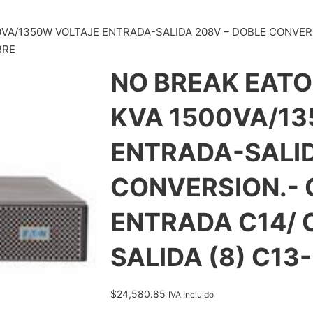
500VA/1350W VOLTAJE ENTRADA-SALIDA 208V – DOBLE CONVE
RRE
NO BREAK EATON
KVA 1500VA/1
ENTRADA-SALID
CONVERSION.-
ENTRADA C14/
SALIDA (8) C13
$
24,580.85
IVA Incluido