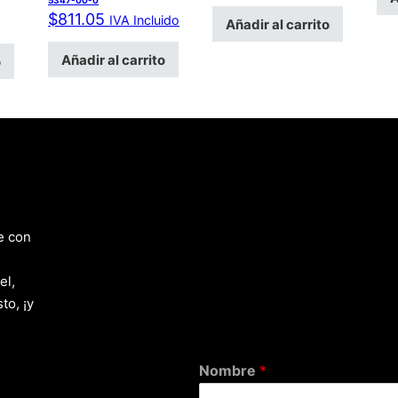
5347-00-0
$
811.05
IVA Incluido
Añadir al carrito
Añadir al carrito
o
e con
el,
to, ¡y
Nombre
*