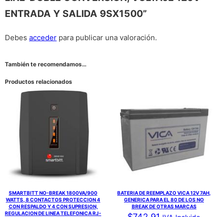
ENTRADA Y SALIDA 9SX1500”
Debes
acceder
para publicar una valoración.
También te recomendamos…
Productos relacionados
SMARTBITT NO-BREAK 1800VA/900
BATERIA DE REEMPLAZO VICA 12V 7AH,
WATTS, 8 CONTACTOS PROTECCION 4
GENERICA PARA EL 80 DE LOS NO
CON RESPALDO Y 4 CON SUPRESION,
BREAK DE OTRAS MARCAS
REGULACION DE LINEA TELEFONICA RJ-
$
742.91