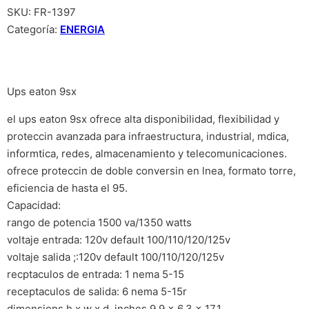
SKU:
FR-1397
Categoría:
ENERGIA
Ups eaton 9sx
el ups eaton 9sx ofrece alta disponibilidad, flexibilidad y
proteccin avanzada para infraestructura, industrial, mdica,
informtica, redes, almacenamiento y telecomunicaciones.
ofrece proteccin de doble conversin en lnea, formato torre,
eficiencia de hasta el 95.
Capacidad:
rango de potencia 1500 va/1350 watts
voltaje entrada: 120v default 100/110/120/125v
voltaje salida ;:120v default 100/110/120/125v
recptaculos de entrada: 1 nema 5-15
receptaculos de salida: 6 nema 5-15r
dimensions h x w x d, inches 9.9 x 6.3 x 17.1