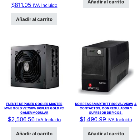
Añadir al carrito
$
811.05
IVA Incluido
Añadir al carrito
FUENTE DE PODER COOLER MASTER
NO BREAK SMARTBITT 500VA / 250W, 4
MWE GOLD V2 750W 80PLUS GOLD PC
CONTACTOS, CON REGULADOR Y
GAMER MODULAR
SUPRESOR DE PICOS.
$
2,506.56
$
1,490.99
IVA Incluido
IVA Incluido
Añadir al carrito
Añadir al carrito