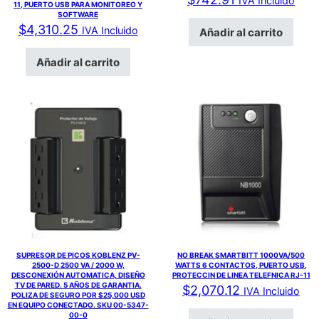
IVA Incluido
11, PUERTO USB PARA MONITOREO Y
SOFTWARE
$
4,310.25
IVA Incluido
Añadir al carrito
Añadir al carrito
SUPRESOR DE PICOS KOBLENZ PV-
NO BREAK SMARTBITT 1000VA/500
2500-D 2500 VA / 2000 W,
WATTS 6 CONTACTOS, PUERTO USB,
DESCONEXIÓN AUTOMATICA, DISEÑO
PROTECCIN DE LINEA TELEFNICA RJ-11
TV DE PARED. 5 AÑOS DE GARANTIA.
$
2,070.12
IVA Incluido
POLIZA DE SEGURO POR $25,000 USD
EN EQUIPO CONECTADO. SKU 00-5347-
00-0