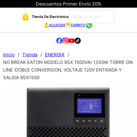
Descuentos Primer Envío 20%
ACCEDER
CARRITO
Inicio
/
Tienda
/
ENERGIA
/
NO BREAK EATON MODELO 9SX 1500VA/ 1350W TORRE ON
LINE-DOBLE CONVERSION, VOLTAJE 120V ENTRADA Y
SALIDA 9SX1500