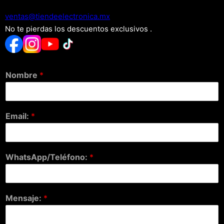
xm.acinortceleedneit@satnev
No te pierdas los descuentos exclusivos .
Nombre
*
Email:
*
WhatsApp/Teléfono:
*
Mensaje:
*