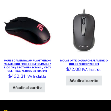
MOUSE GAMER BALAM RUSH THERON
MOUSE OPTICO QUARONI ALAMBRICO
/ALAMBRICO / RGB / CONFIGURABLE /
COLOR NEGRO 1200 DPI
8200 DPI / 5 BOTONES SCROLL / XBOX
$
72.08
IVA Incluido
ONE – PS4 / NEGRO / BR-923019
$
432.31
IVA Incluido
Añadir al carrito
Añadir al carrito