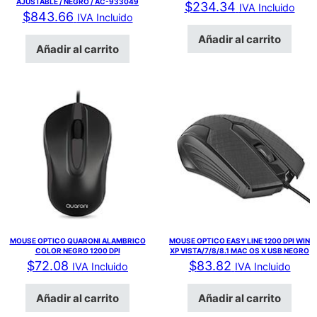
AJUSTABLE / NEGRO / AC-933049
$
234.34
IVA Incluido
$
843.66
IVA Incluido
Añadir al carrito
Añadir al carrito
MOUSE OPTICO QUARONI ALAMBRICO
MOUSE OPTICO EASY LINE 1200 DPI WIN
COLOR NEGRO 1200 DPI
XP VISTA/7/8/8.1 MAC OS X USB NEGRO
$
72.08
$
83.82
IVA Incluido
IVA Incluido
Añadir al carrito
Añadir al carrito