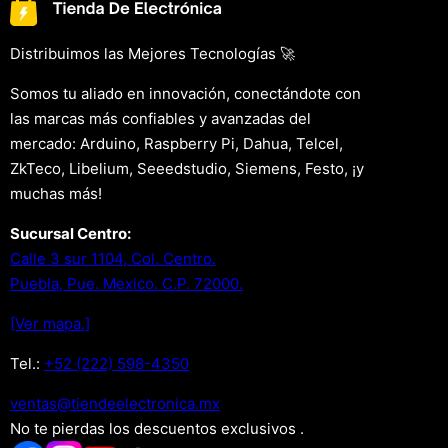
Distribuimos las Mejores Tecnologías 🚀
Somos tu aliado en innovación, conectándote con
las marcas más confiables y avanzadas del
mercado: Arduino, Raspberry Pi, Dahua, Telcel,
ZkTeco, Libelium, Seeedstudio, Siemens, Festo, ¡y
muchas más!
Sucursal Centro:
Calle 3 sur 1104, Col. Centro.
Puebla, Pue. Mexico. C.P. 72000.
[Ver mapa.]
Tel.:
+52 (222) 598-4350
xm.acinortceleedneit@satnev
No te pierdas los descuentos exclusivos .